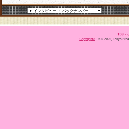
｜
TBSト
Copyright
©
1995-2026, Tokyo Broad