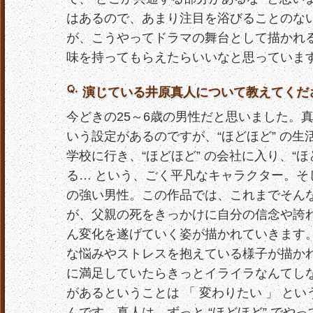
はあるので、あまり注目を浴びることのな
が、こうやってドラマの舞台として描かれ
味を持ってもらえたらいいなと思っていま
演じている井原真人について教えてくだ
今どきの25～6歳の男性だと思いました。真
いう設定があるのですが、“ほどほど” の生活
学校に行き、“ほどほど” の会社に入り、“ほ
る… という、ごく平凡なキャラクター。そ
の強い男性。この作品では、これまでそん
が、父親の死をきっかけに自分の信念や誇
ん変化を遂げていく姿が描かれていきます
な悩みやストレスを抱えている様子が描か
に満足していたらきっとイライラなんてし
があるということは 「 変わりたい 」 と
んです。真人は、ずっと “ほどほど” でや