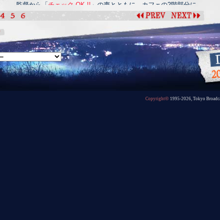
監督から「
チェック OK !!
」の声とともに、カフェの2階部分に
居たスタッフさんたちが続々と撮影が行われていた3階部分へ上が
ってきます。 (
→
)
©
Copyright
1995-2026, Tokyo Broadcas