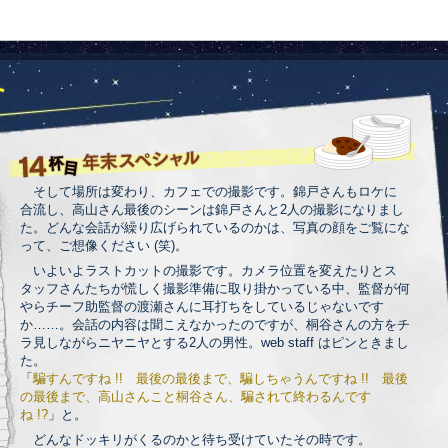
そして場所は変わり、カフェでの撮影です。錦戸さんもロケに
合流し、高山さん最後のシーンは錦戸さんと2人の撮影になりまし
た。どんな会話が繰り広げられているのかは、写真の顔をご覧にな
って、ご想像ください (笑)。
いよいよラストカットの撮影です。カメラ位置を変えたりとス
タッフさんたちが慌しく撮影準備に取り掛かっている中、監督が何
やらチーフ助監督の渡瀬さんに耳打ちをしているじゃないです
か……。会話の内容は聞こえなかったのですが、桐谷さんの方をチ
ラ見しながらニヤニヤとする2人の男性。web staff はピンときまし
た。
「
騙すんですね !! 最後の最後まで、騙しちゃうんですね !! 最後
の最後まで、高山さんこと桐谷さん、騙されて終わるんです
ね !?
」と。
どんなドッキリがくるのかと待ち受けていたその時です。