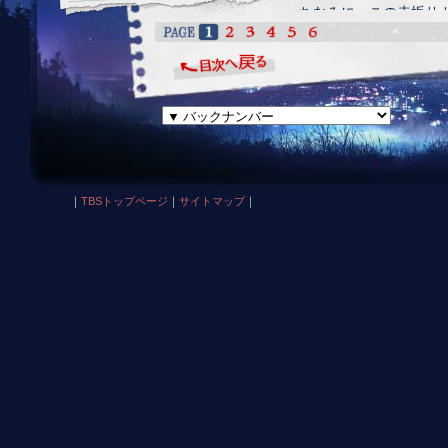
ちなみに、この赤坂サ
イルミネーションズ 08-0
環境に優しい LED を
しております。サカス広
ツリーは、イルミ、ともには0
まで点灯中ですので、『
サカスにぜひ一度足を運ん
｜
TBSトップページ
｜
サイトマップ
｜