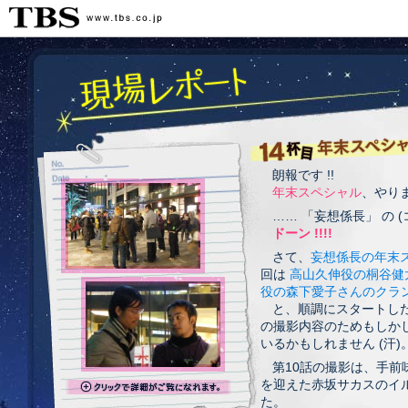
朗報です !!
年末スペシャル
、やります
…… 「妄想係長」 の 
ドーン !!!!
さて、
妄想係長の年末
回は
高山久伸役の桐谷健
役の森下愛子さんのクラ
と、順調にスタートし
の撮影内容のためもしか
いるかもしれません (汗)
第10話の撮影は、手
を迎えた赤坂サカスのイ
た。