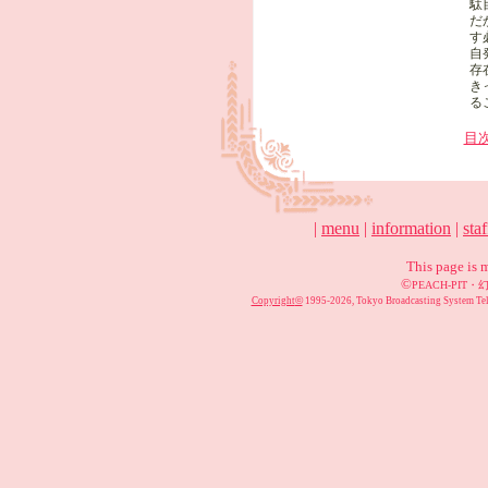
駄
だ
す
自
存
き
る
目
|
menu
|
information
|
sta
This page is
©
PEACH-PI
©
Copyright
1995-2026, Tokyo Broadcasting System Tele