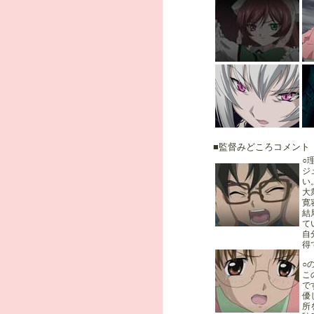
■監督みどころコメント
○
ジ
い
大
寛
結
て
自
得
○
こ
で
優
所