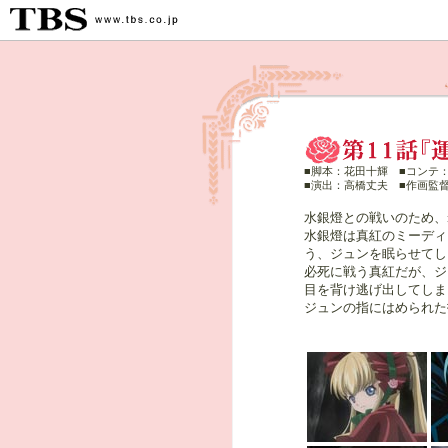
■脚本：花田十輝 ■コンテ：
■演出：高橋丈夫 ■作画監
水銀燈との戦いのため、
水銀燈は真紅のミーディ
う、ジュンを眠らせてし
必死に戦う真紅だが、ジ
目を背け逃げ出してしま
ジュンの指にはめられた