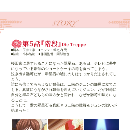
■脚本：玉井☆豪 ■コンテ：堀之内 元
■演出：小林智樹 ■作画監督：阿部達也
桜田家に居すわることになった翠星石。ある日、テレビに夢中
になっている雛苺のショートケーキの苺を食べてしまう。
泣き出す雛苺だが、翠星石の嘘にのりはすっかりだまされてし
まう。
誰にも信じてもらえない雛苺は、二階のジュンの部屋に立てこ
もる。真紅にうながされ雛苺を迎えにいくジュン。だが雛苺に
自分と翠星石どちらの味方かと問われ、なぜか雛苺の味方にな
ることに。
こうして一階の翠星石＆真紅ＶＳ二階の雛苺＆ジュンの戦いが
始まった！