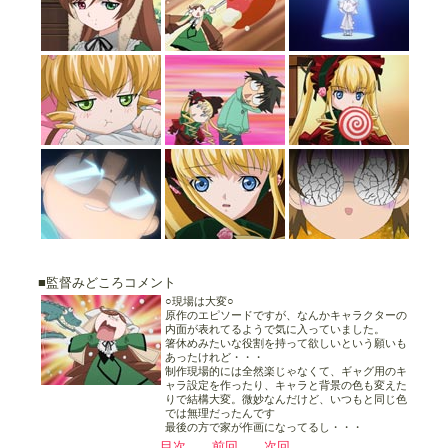
■監督みどころコメント
○現場は大変○
原作のエピソードですが、なんかキャラクターの
内面が表れてるようで気に入っていました。
箸休めみたいな役割を持って欲しいという願いも
あったけれど・・・
制作現場的には全然楽じゃなくて、ギャグ用のキ
ャラ設定を作ったり、キャラと背景の色も変えた
りで結構大変。微妙なんだけど、いつもと同じ色
では無理だったんです
最後の方で家が作画になってるし・・・
目次
前回
次回