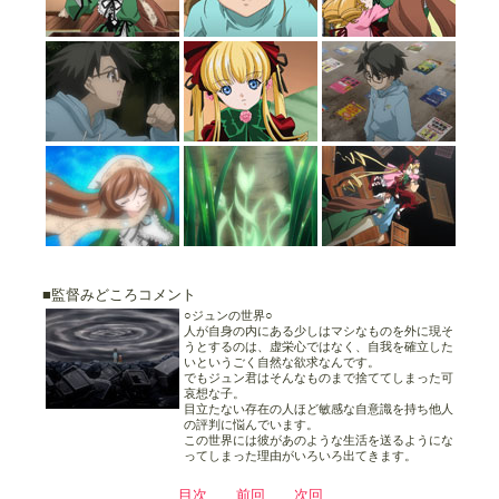
■監督みどころコメント
○ジュンの世界○
人が自身の内にある少しはマシなものを外に現そ
うとするのは、虚栄心ではなく、自我を確立した
いというごく自然な欲求なんです。
でもジュン君はそんなものまで捨ててしまった可
哀想な子。
目立たない存在の人ほど敏感な自意識を持ち他人
の評判に悩んでいます。
この世界には彼があのような生活を送るようにな
ってしまった理由がいろいろ出てきます。
目次
前回
次回