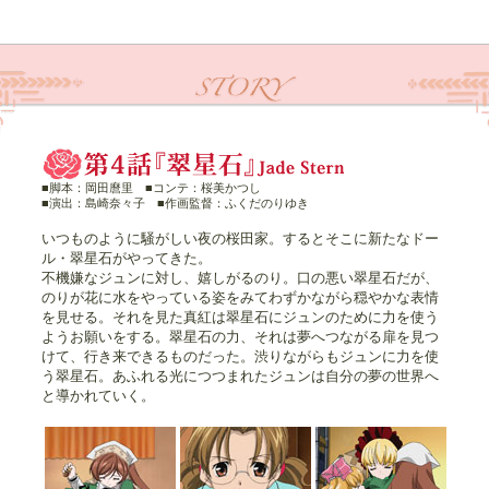
■脚本：岡田麿里 ■コンテ：桜美かつし
■演出：島崎奈々子 ■作画監督：ふくだのりゆき
いつものように騒がしい夜の桜田家。するとそこに新たなドー
ル・翠星石がやってきた。
不機嫌なジュンに対し、嬉しがるのり。口の悪い翠星石だが、
のりが花に水をやっている姿をみてわずかながら穏やかな表情
を見せる。それを見た真紅は翠星石にジュンのために力を使う
ようお願いをする。翠星石の力、それは夢へつながる扉を見つ
けて、行き来できるものだった。渋りながらもジュンに力を使
う翠星石。あふれる光につつまれたジュンは自分の夢の世界へ
と導かれていく。