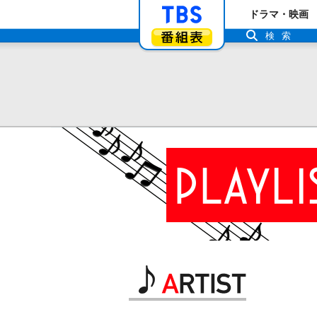
「TBSテレビ」ト
ドラマ・映画
番組表
検索