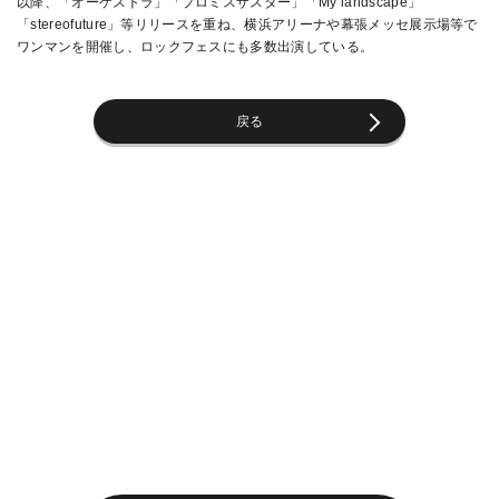
以降、「オーケストラ」「プロミスザスター」「My landscape」
「stereofuture」等リリースを重ね、横浜アリーナや幕張メッセ展示場等で
ワンマンを開催し、ロックフェスにも多数出演している。
戻る