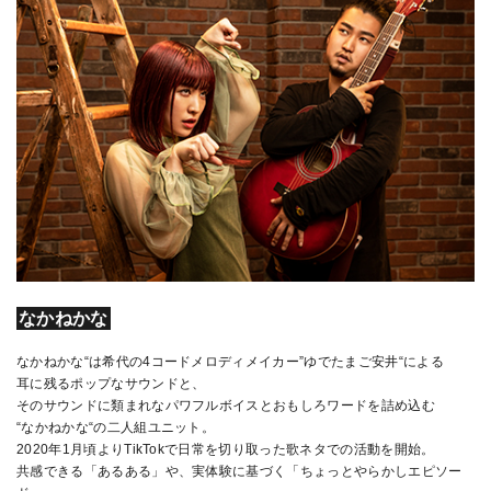
なかねかな
なかねかな“は希代の4コードメロディメイカー”ゆでたまご安井“による
耳に残るポップなサウンドと、
そのサウンドに類まれなパワフルボイスとおもしろワードを詰め込む
“なかねかな“の二人組ユニット。
2020年1月頃よりTikTokで日常を切り取った歌ネタでの活動を開始。
共感できる「あるある」や、実体験に基づく「ちょっとやらかしエピソー