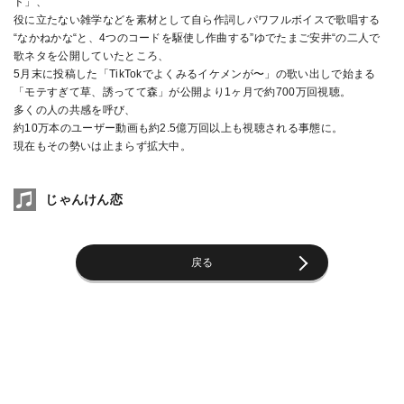
ド」、
役に立たない雑学などを素材として自ら作詞しパワフルボイスで歌唱する
“なかねかな“と、4つのコードを駆使し作曲する”ゆでたまご安井“の二人で
歌ネタを公開していたところ、
5月末に投稿した「TikTokでよくみるイケメンが〜」の歌い出しで始まる
「モテすぎて草、誘ってて森」が公開より1ヶ月で約700万回視聴。
多くの人の共感を呼び、
約10万本のユーザー動画も約2.5億万回以上も視聴される事態に。
現在もその勢いは止まらず拡大中。
じゃんけん恋
戻る