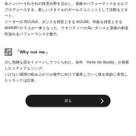
各メンバーそれぞれの得意分野を活かし、楽曲やパフォーマンスをセルフ
プロデュースする、新しいスタイルのガールズユニットとして活動をスタ
ート。
リーダーの RUUNA、ダンスを得意とする KOUMI、作曲を得意とする
MIMORI の 3 人が一体となった、クオリティーの高いダンスと楽曲の創造
性溢れるパフォーマンスが魅力。
「Why not me」
少し危険な恋をイメージしてつくられた、前作「Hello No Buddy」が発展
したミディアムソング。
いけない感情の積み上がりが後半に向けて爆発していく様を絶妙に表現し
たトラックは圧巻。
戻る