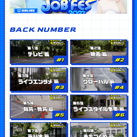
BACK NUMBER
#1
#2
#3
#4
#5
#6