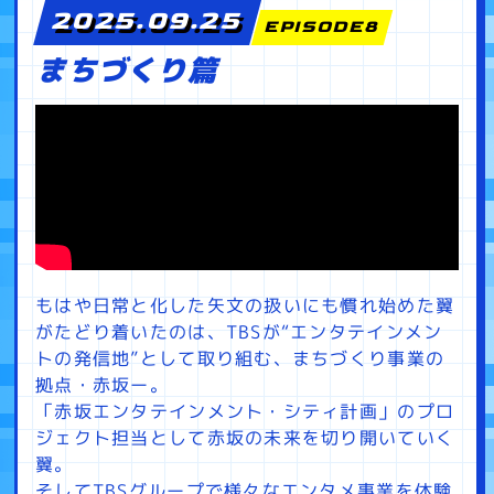
2025.09.25
EPISODE8
まちづくり篇
もはや日常と化した矢文の扱いにも慣れ始めた翼
がたどり着いたのは、TBSが“エンタテインメン
トの発信地”として取り組む、まちづくり事業の
拠点・赤坂ー。
「赤坂エンタテインメント・シティ計画」のプロ
ジェクト担当として赤坂の未来を切り開いていく
翼。
そしてTBSグループで様々なエンタメ事業を体験