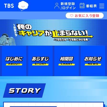
TBSグループキャラクター『ワクティ』
TBSテレビ｜ときめくときを。
番組表
STORY