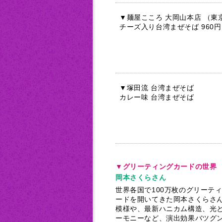
▼麺屋こころ 大岡山本店 （東
チーズ入り台湾まぜそば 960
▼塚田流 台湾まぜそば
カレー味 台湾まぜそば
▼グリーティングカードの世界
岡本さくらさん
世界各国で100万枚のグリーテ
ードを開いてきた岡本さくらさ
模様や、最新ハニカム構造、光
ーモニーなど、演出効果バツグ