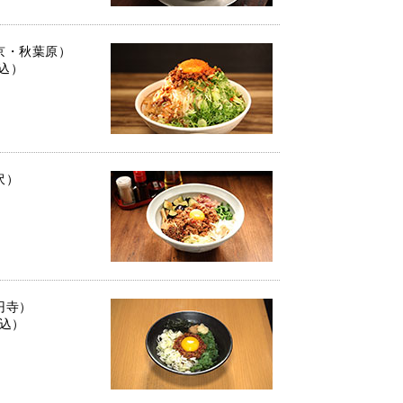
京・秋葉原）
税込）
沢）
円寺）
税込）