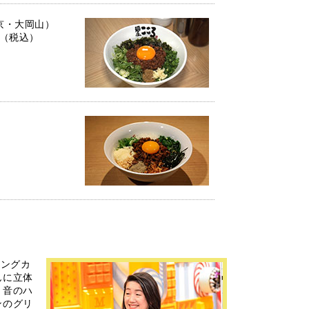
京・大岡山）
円（税込）
ィングカ
んに立体
と音のハ
ンのグリ