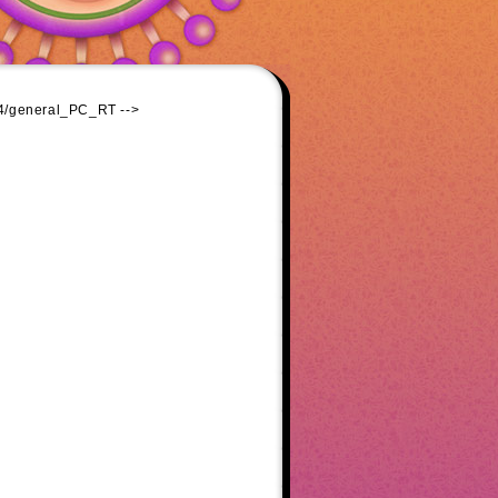
44/general_PC_RT -->