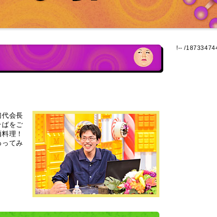
!-- /1873347
初代会長
そばをご
麺料理！
わってみ