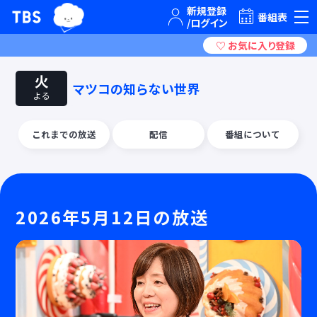
TBSグループキャラクター『ワクティ』
TBSテレビ｜ときめくときを。
番組表
火
マツコの知らない世界
よる
これまでの放送
配信
番組について
2026年5月12日の放送