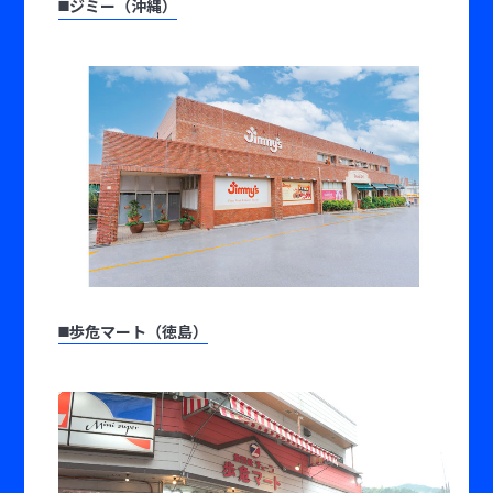
◼️ジミー（沖縄）
◼️歩危マート（徳島）