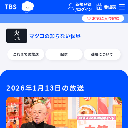
TBSグループキャラクター『ワクティ』
TBSテレビ｜ときめくときを。
番組表
火
マツコの知らない世界
よる
これまでの放送
配信
番組について
2026年1月13日の放送