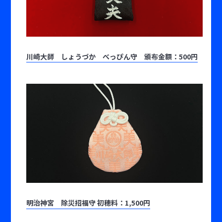
川崎大師 しょうづか べっぴん守 頒布金額：500円
明治神宮 除災招福守 初穂料：1,500円