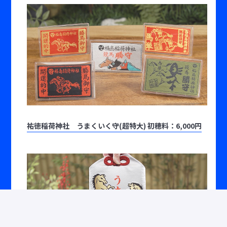
祐徳稲荷神社 うまくいく守(超特大) 初穂料：6,000円