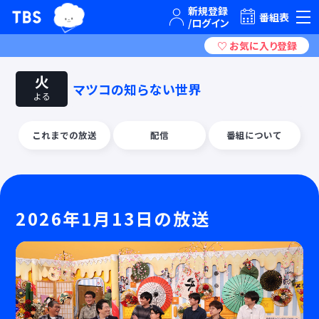
TBSグループキャラクター『ワクティ』
TBSテレビ｜ときめくときを。
番組表
火
マツコの知らない世界
よる
これまでの放送
配信
番組について
2026年1月13日の放送