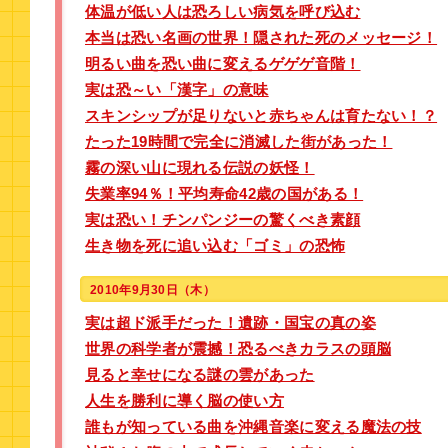
体温が低い人は恐ろしい病気を呼び込む
本当は恐い名画の世界！隠された死のメッセージ！
明るい曲を恐い曲に変えるゲゲゲ音階！
実は恐～い「漢字」の意味
スキンシップが足りないと赤ちゃんは育たない！？
たった19時間で完全に消滅した街があった！
霧の深い山に現れる伝説の妖怪！
失業率94％！平均寿命42歳の国がある！
実は恐い！チンパンジーの驚くべき素顔
生き物を死に追い込む「ゴミ」の恐怖
2010年9月30日（木）
実は超ド派手だった！遺跡・国宝の真の姿
世界の科学者が震撼！恐るべきカラスの頭脳
見ると幸せになる謎の雲があった
人生を勝利に導く脳の使い方
誰もが知っている曲を沖縄音楽に変える魔法の技