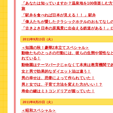
「あなたは知っていますか？温泉地を100倍楽しむ
旅
「駅弁を食べれば日本が見える！！ 」駅弁
「偉人たちが愛したクラシックホテルのおもてなし
「古きよき日本の原風景に出会える鉄道がある！」
2011年9月13日（火）
＜知識の秋！豪華2本立てスペシャル＞
動物たちのとっさの行動には、彼らの生態や習性な
れている！
動物園はテーマパークじゃなくて本来は教育機関で
女と男で効果的なダイエット法は違う！
男の幸せは、恐妻によって作られていた！
男と女では、子育て方法を変えた方がいい！？
寿命の鍵はミトコンドリアが握っていた！
2011年8月23日（火）
＜昭和スペシャル＞