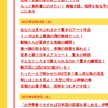
もっと教科書にのせたい！ 南極大陸、地球を知る手
こにある
2011年10月18日（火）
あなたは見やぶれるか？驚きのアート作品
トンボは史上最強の飛行物体だった！
動物たちが変身する奇跡の瞬間！
食べ物の旬を知り 本物の味覚を味わえ！
世界と闘う日本人アスリート 驚きの特訓
そんなところまで鍛えられるのか？驚きの練習法！
数万匹に1匹の幻の鮭がいる！
たった一人で咲かせた200万本！真っ赤な秋の花見
秋にはこれを見よ！ 天空に浮かぶ神秘の海
京都のお菓子職人 芸術をつむぎだす技！
2011年9月20日（火）
「お伊勢参りをすれば日本語の語源を楽しめる」伊