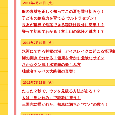
2011年7月26日（火）
服の素材を正しく知ってこの夏を乗り切ろう！
子どもの創造力を育てる ウルトラセブン！
長友が世界で活躍できる秘訣は以外に簡単！？
登って初めてわかる！富士山の危険と魅力！？
2011年7月19日（火）
氷河にできる神秘の湖 アイスレイクに起こる怪現
脚の開きで分かる！健康を脅かす危険なサイン
さかなクン流！水族館の楽しみ方
独裁者チャベス大統領の真実！
2011年7月12日（火）
たった２秒で、ウソを見破る方法がある！？
人は「思い込み」で詐欺に遭う！
三国志に描かれた、知恵に満ちた“ウソ”の数々！