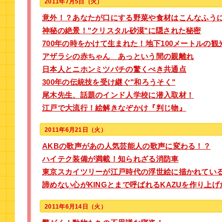
2011年7月5日（火）
意外！？あなたが口にする野菜や食材はこんなふう
神秘の絶景！"クリスタル砂漠"に隠された秘密
700年の時をかけて生まれた！地下100メートルの観
アザラシの赤ちゃん あっという間の親離れ
日本人とニホンミツバチの驚くべき共通点
300年の伝統技を受け継ぐ"和ろうそく"
尾木先生、話題のインド人学校に潜入取材！
江戸で大流行！絵解きなぞかけ『判じ物』
2011年6月21日（火）
AKBの歌声があの人気芸能人の歌声に変わる！？
ハイテク装備が満載！知られざる消防車
東京スカイツリーが江戸時代の浮世絵に描かれてい
諦めない心がKINGとまで呼ばれるKAZUを作り上げ
2011年6月14日（火）