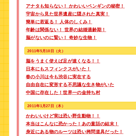
アナタも知らない！ かわいいペンギンの秘密！
宇宙から見た世界遺産に隠された真実！
簡単に若返る！ 人体のしくみ！
年齢は関係ない！ 世界の結婚適齢期！
脳がないのに賢い！ 奇妙な生物！
2011年5月10日（火）
脳をうまく使えば足が速くなる！！
日本にもスフィンクスがいた！
春の小川は今も渋谷に実在する
自由自在に変形する不思議な生き物がいた
中国に存在した！世界一の金持ち村
2011年1月27日（木）
かわいいけど実は恐い野生動物！！
本当はこんなに恐かった！あの童話の結末！
身近にある物のルーツは恐い拷問道具だった！