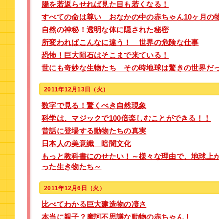
腸を若返らせれば見た目も若くなる！
すべての命は尊い おなかの中の赤ちゃん10ヶ月の
自然の神秘！透明な体に隠された秘密
所変わればこんなに違う！ 世界の危険な仕事
恐怖！巨大隕石はそこまで来ている！
世にも奇妙な生物たち その時地球は驚きの世界だ
2011年12月13日（火）
数字で見る！驚くべき自然現象
科学は、マジックで100倍楽しむことができる！！
昔話に登場する動物たちの真実
日本人の美意識 暗闇文化
もっと教科書にのせたい！～様々な理由で、地球上
った生き物たち～
2011年12月6日（火）
比べてわかる巨大建造物の凄さ
本当に親子？摩訶不思議な動物の赤ちゃん！