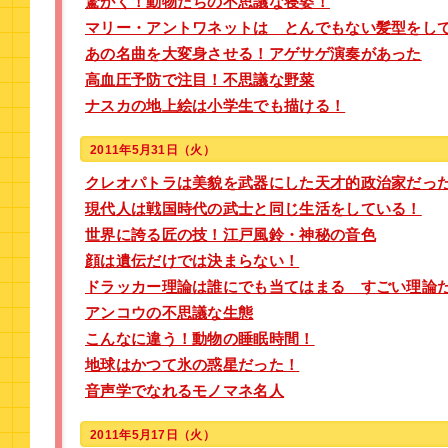
驚がく！動物たちの不思議な寝姿！
マリー・アントワネットは とんでもない髪型をし
あの名曲を大変身させる！アゲサゲ演奏があった
高血圧予防で注目！不思議な野菜
ナスカの地上絵は小学生でも描ける！
2011年5月31日（火）
クレオパトラは美貌を武器にした天才的政治家だっ
現代人は戦国時代の武士と同じ生活をしている！
世界に誇る匠の技！江戸風鈴・神秘の音色
顔は遺伝だけでは決まらない！
ドラッカー理論は誰にでも当てはまる すごい理論
アンコウの不思議な生態
こんなに違う！動物の睡眠時間！
地球はかつて氷の惑星だった！
音声学でなれるモノマネ名人
2011年5月17日（火）