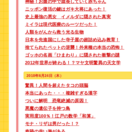
神秘！お腹の中で成長していく赤ちゃん
ニッポン復活の鍵はガキ大将にあった！
史上最強の悪女 イメルダに隠された真実
ミイラは現代医療のルーツだった！
人類をがんから救う光る生物
日本を先進国にした寺子屋の超詰め込み教育！
捨てられたペットの逆襲！外来種の本当の恐怖！
ゴッホの名画「ひまわり」に隠された衝撃の謎
2012年世界が終わる！？マヤ文明驚異の天文学
2010年6月24日（木）
驚異！人間を超えたタコの頭脳
本当にあった・・・複雑すぎる漢字
ついに解明 恐竜絶滅の原因！
悪魔の遺伝子を持つ鳥
実用度100％！江戸の数学「和算」
モナ・リザは男だった！？
奇跡の赤い海がある