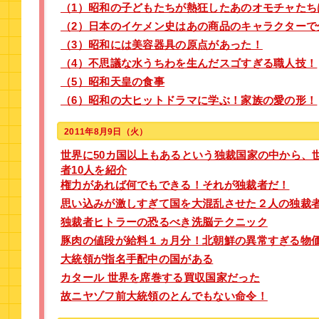
（1）昭和の子どもたちが熱狂したあのオモチャたち
（2）日本のイケメン史はあの商品のキャラクターで
（3）昭和には美容器具の原点があった！
（4）不思議な水うちわを生んだスゴすぎる職人技！
（5）昭和天皇の食事
（6）昭和の大ヒットドラマに学ぶ！家族の愛の形！
2011年8月9日（火）
世界に50カ国以上もあるという独裁国家の中から、
者10人を紹介
権力があれば何でもできる！それが独裁者だ！
思い込みが激しすぎて国を大混乱させた２人の独裁
独裁者ヒトラーの恐るべき洗脳テクニック
豚肉の値段が給料１ヵ月分！北朝鮮の異常すぎる物
大統領が指名手配中の国がある
カタール 世界を席巻する買収国家だった
故ニヤゾフ前大統領のとんでもない命令！