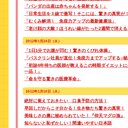
「パンダの出産は赤ちゃんを発射する！」
「日常生活をＸ線で激写！そこには、驚きの真実が
「むくみ解消！ 免疫力アップの最新健康法」
「老け顔の大敵！ほうれい線がたった2週間で消える
2012年1月24日（火）
「1日1分でお腹が凹む！驚きのくびれ体操」
「バスクリン社員が直伝！免疫力までアップする○秘
「初診4年待ちの医師が教えるこの時期ダイエットに
一品！」
「命を守る驚きの医療革命」
2012年1月10日（火）
絶対に覚えておきたい 口臭予防の方法！
早回しだからこそ分かる！生き物たち驚きの真実！
美味しさの裏に秘められていた！『仰天マグロ漁』
知らないと恥ずかしい！間違いやすい日本語