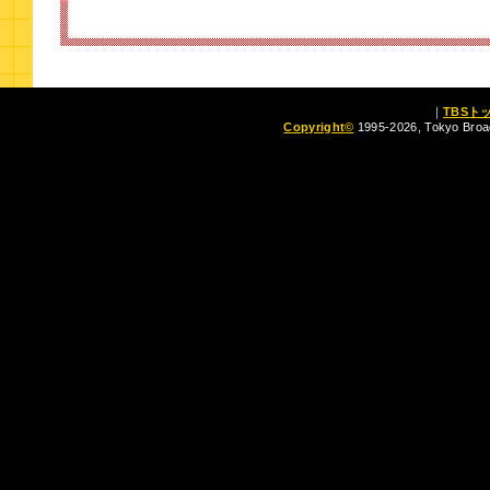
｜
TBSト
Copyright
©
1995-2026, Tokyo Broad