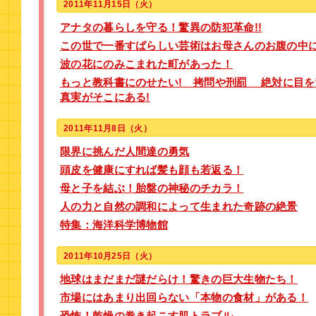
2011年11月15日（火）
アナタの暮らしを守る！驚異の防犯革命!!
この世で一番すばらしい芸術はお母さんのお腹の中
波の花にのみこまれた町があった！
もっと教科書にのせたい! 拷問や刑罰 絶対に目
真実がそこにある!
2011年11月8日（火）
限界に挑んだ人間達の勇気
頭皮を健康にすれば髪も顔も若返る！
母と子を結ぶ！胎盤の神秘のチカラ！
人の力と自然の調和によって生まれた奇跡の絶景
特集：海洋科学博物館
2011年10月25日（火）
地球はまだまだ謎だらけ！驚きの巨大生物たち！
市場にはあまり出回らない「本物の食材」がある！
恐怖！乾燥の巻き起こす肌トラブル