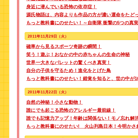
身近に潜んでいる恐怖の依存症！
源氏物語は、内容よりも作品の方が濃い運命をたど
もっと教科書にのせたい！～自衛隊 衝撃の5つの真
2011年11月29日（火）
確率から見るスポーツ奇跡の瞬間！
笑う！遊ぶ！おなかの中の赤ちゃんの生命の神秘
世界一大きなパレットの驚くべき真実！
自分の子供を守るため！進化をとげた鳥
もっと教科書にのせたい！錯覚を知ると、世の中が1
2011年11月22日（火）
自然の神秘！小さな動物！
誰にでも起こる恐怖のアレルギー最前線！
誰でも記憶力アップ！年齢は関係ない！モノ忘れ解
もっと教科書にのせたい! 火山列島日本！今明かさ