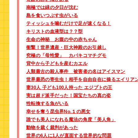
南極では緑の夕日が沈む
島を食いつぶす虫がいる
ティッシュを噛むだけで足が速くなる！
キリストの血液型は？？型
生命の神秘 お腹の中の赤ちゃん
衝撃！世界遺産・巨大神殿のお引越し
究極の「母性愛」 カバキコマチグモ
背中から子どもを産むカエル
人類最古の殺人事件 被害者の名はアイスマン
世界最恐の寄生虫！相手を自由自在に操るエイリア
妻30人 子ども100人持った エジプトの王
実は超ド派手だった！国宝たちの真の姿
性転換する魚がいる
幸せを奪う昆虫界No.１の悪女
誰でも美人になれる魔法の角度「美人角」
動物を裁く裁判があった
世界の6人に1人が直面する世界的な問題