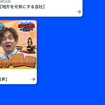
0月26日
【地方を元気にする会社】
業界】