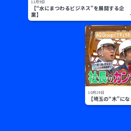
11月9日
【“水にまつわるビジネス”を展開する企
業】
10月19日
【埼玉の“木”に