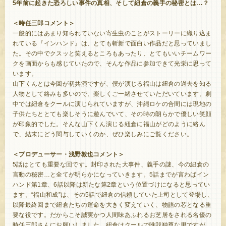
5年前に起きた恐ろしい事件の真相、そして紐倉の義手の秘密とは…？
＜時任三郎コメント＞
一般的にはあまり知られていない寄生虫のことがストーリーに織り込ま
れている『インハンド』は、とても斬新で面白い作品だと思っていまし
た。その中でクスッと笑えるところもあったり、とてもいいチームワー
クを画面からも感じていたので、そんな作品に参加できて光栄に思って
います。
山下くんとは今回が初共演ですが、僕が演じる福山は紐倉の過去を知る
人物として絡みも多いので、楽しくご一緒させていただいています。劇
中では紐倉をクールに演じられていますが、沖縄ロケの合間には現地の
子供たちととても楽しそうに遊んでいて、その時の朗らかで優しい笑顔
が印象的でした。そんな山下くん演じる紐倉に福山がどのように絡ん
で、結末にどう関与していくのか、ぜひ楽しみにご覧ください。
＜プロデューサー・浅野敦也コメント＞
5話はとても重要な回です。封印された大事件、義手の謎、今の紐倉の
言動の秘密…と全てが明らかになっていきます。5話までが言わばイン
ハンド第1章、6話以降は新たな第2章という位置づけになると思ってい
ます。“福山和成”は、その5話で紐倉の信頼していた上司として登場し、
以降最終回まで紐倉たちの運命を大きく変えていく、物語の芯となる重
要な役です。だからこそ誠実かつ人間味あふれるお芝居をされる名優の
時任三郎さんにお願いしました。紐倉はクールで唯我独尊な男ですが、