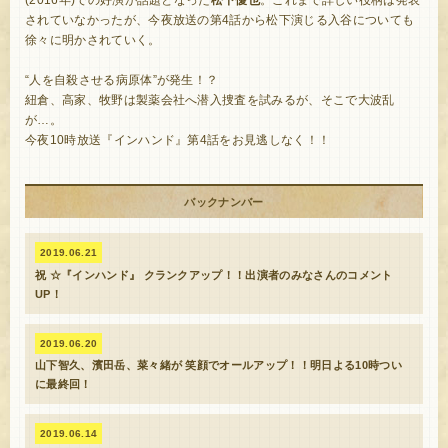
されていなかったが、今夜放送の第4話から松下演じる入谷についても
徐々に明かされていく。
“人を自殺させる病原体”が発生！？
紐倉、高家、牧野は製薬会社へ潜入捜査を試みるが、そこで大波乱
が…。
今夜10時放送『インハンド』第4話をお見逃しなく！！
バックナンバー
2019.06.21
祝 ☆『インハンド』 クランクアップ！！出演者のみなさんのコメント
UP！
2019.06.20
山下智久、濱田岳、菜々緒が 笑顔でオールアップ！！明日よる10時つい
に最終回！
2019.06.14