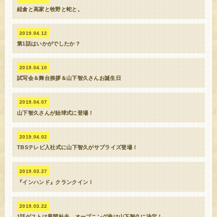
紐倉と高家と牧野と蛇と。
2019.04.12
第1話はいかがでしたか？
2019.04.10
試写会＆舞台挨拶＆山下智久さんお誕生日
2019.04.07
山下智久さんが始球式に登場！
2019.04.02
TBSテレビ入社式に山下智久がサプライズ登場！
2019.03.27
『インハンド』クランクイン！
2019.03.22
1話ゲストは風間杜夫、オープニング曲は山下智久に決定！