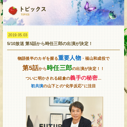
2019.05.03
5/10放送 第5話から時任三郎の出演が決定！
重要人物
物語後半のカギを握る
・福山和成役で
第5話
時任三郎
から
の出演が決定！！
義手の秘密
ついに明かされる紐倉の
…
初共演
の山下との“化学反応”に注目