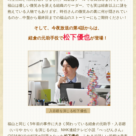
福山は優しい微笑みを湛える組織のリーダー。でも実は紐倉以上に謎を
抱えている人物でもあります。時任さんの微笑みの裏に何が隠されてい
るのか…中盤から最終回までの福山のストーリーにもご期待ください！
そして、今夜放送の第4話からは、
松下優也
紐倉の元助手役で
が登場！
入谷廻を演じる松下優也
福山と同じく5年前の事件に大きく関わっている紐倉の元助手・入谷廻
（いりや かい）を演じるのは、NHK連続テレビ小説『べっぴんさん』
(2016年)での好演が話題となった
松下優也
。これまで詳しい役柄は発表