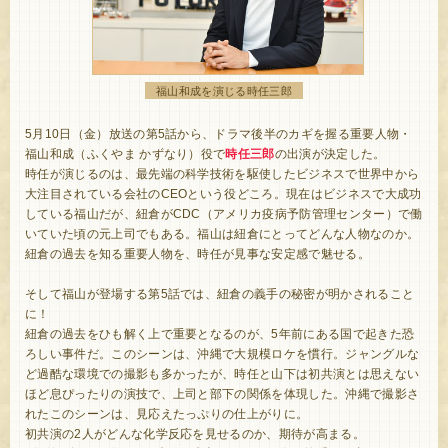
福山和成を演じる時任三郎
5月10日（金）放送の第5話から、ドラマ後半のカギを握る重要人物・
福山和成（ふくやま かずなり）役で
時任三郎
の出演が決定した。
時任が演じるのは、最先端の科学技術を駆使したビジネスで世界中から
大注目されている会社のCEOという役どころ。現在はビジネスで大成功
している福山だが、紐倉がCDC（アメリカ疫病予防管理センター）で働
いていた頃の元上司でもある。福山は紐倉にとってどんな人物なのか。
紐倉の過去を知る重要人物を、時任が見事な安定感で魅せる。
そして福山が登場する第5話では、紐倉の義手の秘密が明かされること
に！
紐倉の過去をひも解く上で重要となるのが、5年前にある国で起きた恐
ろしい事件だ。このシーンは、沖縄で大規模ロケを慣行。ジャングルな
ど過酷な環境での撮影も多かったが、時任と山下は初共演とは思えない
ほど息ぴったりの演技で、上司と部下の関係を体現した。沖縄で撮影さ
れたこのシーンは、見応えたっぷりの仕上がりに。
初共演の2人がどんな化学反応を見せるのか、期待が高まる。