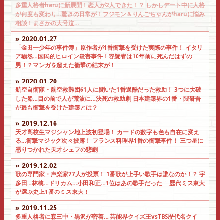
多重人格者haruに新展開！恋人が2人できた！？ しかしデート中に人格
が何度も変わり…驚きの日常が！フジモン＆りんごちゃんがharuに悩み
相談！まさかの大号泣…
» 2020.01.27
「金田一少年の事件簿」原作者が1番衝撃を受けた実際の事件！ イタリ
ア騒然…国民的ヒロイン殺害事件！容疑者は10年前に死んだはずの
男！？マンガを超えた衝撃の結末が！
» 2020.01.20
航空自衛隊・航空救難団61人に聞いた1番過酷だった救助！ 3つに大破
した船…目の前で人が荒波に…決死の救助劇 日本建築界の1番・隈研吾
が最も衝撃を受けた建築とは？
» 2019.12.16
天才高校生マジシャン地上波初登場！ カードの数字も色も自在に変え
る…衝撃マジック次々披露！ フランス料理界1番の衝撃事件！ 三つ星に
憑りつかれた天才シェフの悲劇
» 2019.12.02
歌の専門家・声楽家77人が投票！ 1番歌が上手い歌手は誰なのか！？ 宇
多田…林檎…ドリカム…小田和正…1位はあの歌手だった！ 歴代ミス東大
が選ぶ史上1番のミス東大！
» 2019.11.25
多重人格者に森三中・黒沢が密着… 芸能界クイズ王vsTBS歴代名クイ