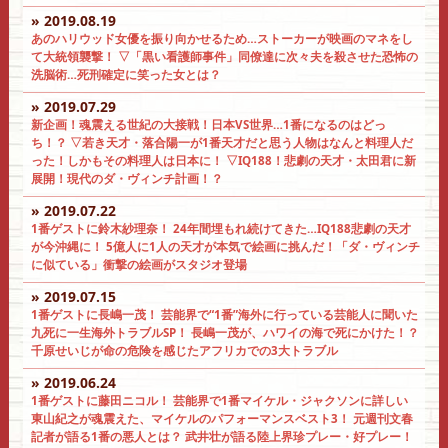
» 2019.08.19
あのハリウッド女優を振り向かせるため…ストーカーが映画のマネをし
て大統領襲撃！ ▽「黒い看護師事件」同僚達に次々夫を殺させた恐怖の
洗脳術…死刑確定に笑った女とは？
» 2019.07.29
新企画！魂震える世紀の大接戦！日本VS世界…1番になるのはどっ
ち！？ ▽若き天才・落合陽一が1番天才だと思う人物はなんと料理人だ
った！しかもその料理人は日本に！ ▽IQ188！悲劇の天才・太田君に新
展開！現代のダ・ヴィンチ計画！？
» 2019.07.22
1番ゲストに鈴木紗理奈！ 24年間埋もれ続けてきた…IQ188悲劇の天才
が今沖縄に！ 5億人に1人の天才が本気で絵画に挑んだ！「ダ・ヴィンチ
に似ている」衝撃の絵画がスタジオ登場
» 2019.07.15
1番ゲストに長嶋一茂！ 芸能界で“1番”海外に行っている芸能人に聞いた
九死に一生海外トラブルSP！ 長嶋一茂が、ハワイの海で死にかけた！？
千原せいじが命の危険を感じたアフリカでの3大トラブル
» 2019.06.24
1番ゲストに藤田ニコル！ 芸能界で1番マイケル・ジャクソンに詳しい
東山紀之が魂震えた、マイケルのパフォーマンスベスト3！ 元週刊文春
記者が語る1番の悪人とは？ 武井壮が語る陸上界珍プレー・好プレー！