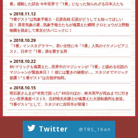
番」感動した試合 今年世界で「1番」になった知られざる日本人たち
» 2018.11.12
“1番ゲスト”は気象予報士・石原良純 石原がどうしても知ってほしい
話！ 異常気象の夏…気象予報士たちが魂震えた瞬間 クロヒョウが上野動
物園を脱走して東京が大パニックに！
» 2018.10.29
「1番」インスタグラマー、若い女性に今「1番」人気のイケメンピアニ
スト、日本で「1番」酒を愛する男
» 2018.10.22
Мr.マリックも魂震えた…世界中のマジシャンが「1番」と認める伝説の
マジシャンが緊急来日！！ 彼には驚きの秘密が…。スタジオでマジック
披露！“１番ゲスト”は古舘伊知郎。
» 2018.10.15
明石家さんまが“本気で語った” 60分のほか、鈴木亮平が死ぬまでに行き
たい世界遺産ベスト3、北村晴夫弁護士が魂震えた大逆転裁判を放送。
“1番ゲスト”として、スタジオに吉田羊が登場！
Twitter
@TBS_1ban