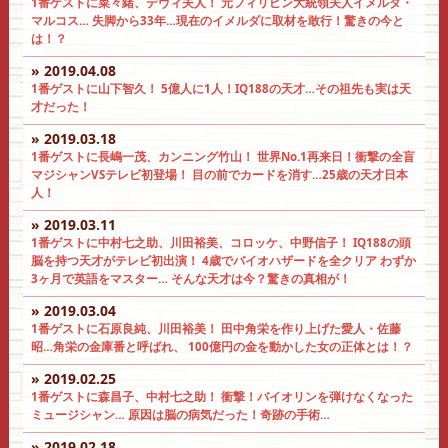
1番ゲストに菜々緒、デヴィ夫人！ 元フィリピン大統領夫人イメルダ・
マルコス… 失脚から33年…現在のイメルダに取材を敢行！驚きの今と
は！？
» 2019.04.08
1番ゲストに山下智久！ 5億人に1人！IQ188の天才…その祖先も実は天
才だった！
» 2019.03.18
1番ゲストに長嶋一茂、カンニング竹山！ 世界No.1再来日！衝撃の全盲
マジシャンVSテレビ初登場！ 目の前でカードを消す…25歳の天才日本
人！
» 2019.03.11
1番ゲストに中村七之助、川田裕美、コロッケ、中野信子！ IQ188の頭
脳を持つ天才がテレビ初出演！ 4歳でバイオハザードを全クリア わずか
3ヶ月で英語をマスター… そんな天才は今？驚きの真相が！
» 2019.03.04
1番ゲストに石原良純、川田裕美！ 田中角栄を作り上げた愛人・佐藤
昭…角栄の金庫番と呼ばれ、 100億円の金を動かした女の正体とは！？
» 2019.02.25
1番ゲストに森昌子、中村七之助！ 衝撃！バイオリンを弾けなくなった
ミュージシャン… 原因は脳の病気だった！奇跡の手術…
» 2019.02.18