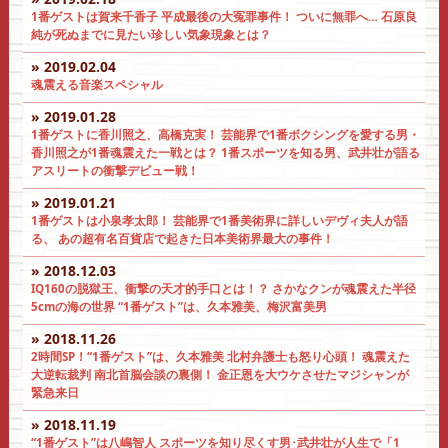
1番ゲストは賀来千香子 平成最後の大冤罪事件！ ついに無罪へ… 石原良
純が死ぬまでに見たい珍しい気象現象とは？
» 2019.02.04
魂震える音楽スペシャル
» 2019.01.28
1番ゲストに香川照之、高橋克実！ 芸能界で1番ボクシングを愛する男・
香川照之が1番魂震えた一戦とは？ 1番スポーツを知る男、武井壮が語る
アスリートの衝撃デビュー戦！
» 2019.01.21
1番ゲストは小泉孝太郎！ 芸能界で1番美術界に詳しいデヴィ夫人が語
る、 あの超有名百貨店で起きた日本美術界最大の事件！
» 2018.12.03
IQ160の脱獄王、衝撃の天才的手口とは！？ さかなクンが魂震えた半径
5cmの海の世界 “1番ゲスト”は、久本雅美、梅沢富美男
» 2018.11.26
2時間SP！“1番ゲスト”は、久本雅美 北村弁護士も怒り心頭！ 魂震えた
大逆転裁判 南北首脳会談の裏側！ 金正恩を大ウケさせたマジシャンが
緊急来日
» 2018.11.19
“1番ゲスト”は八嶋智人 スポーツを知り尽くす男･武井壮が人生で「1