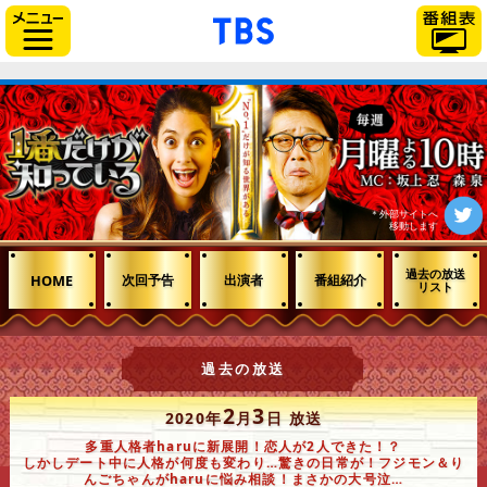
「TBSテレビ」トップペー
サイドメニュー
＊外部サイトへ
移動します
過去の放送
HOME
次回予告
出演者
番組紹介
リスト
過去の放送
2
3
2020年
月
日 放送
多重人格者haruに新展開！恋人が2人できた！？
しかしデート中に人格が何度も変わり…驚きの日常が！フジモン＆り
んごちゃんがharuに悩み相談！まさかの大号泣…