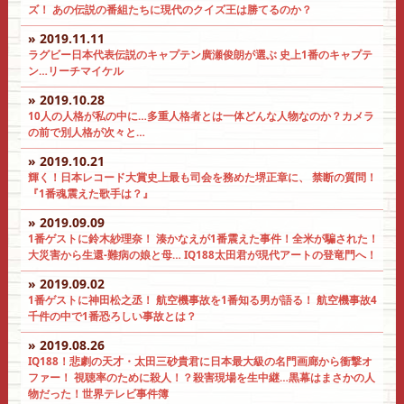
ズ！ あの伝説の番組たちに現代のクイズ王は勝てるのか？
» 2019.11.11
ラグビー日本代表伝説のキャプテン廣瀬俊朗が選ぶ 史上1番のキャプテ
ン…リーチマイケル
» 2019.10.28
10人の人格が私の中に…多重人格者とは一体どんな人物なのか？カメラ
の前で別人格が次々と…
» 2019.10.21
輝く！日本レコード大賞史上最も司会を務めた堺正章に、 禁断の質問！
『1番魂震えた歌手は？』
» 2019.09.09
1番ゲストに鈴木紗理奈！ 湊かなえが1番震えた事件！全米が騙された！
大災害から生還-難病の娘と母… IQ188太田君が現代アートの登竜門へ！
» 2019.09.02
1番ゲストに神田松之丞！ 航空機事故を1番知る男が語る！ 航空機事故4
千件の中で1番恐ろしい事故とは？
» 2019.08.26
IQ188！悲劇の天才・太田三砂貴君に日本最大級の名門画廊から衝撃オ
ファー！ 視聴率のために殺人！？殺害現場を生中継…黒幕はまさかの人
物だった！世界テレビ事件簿