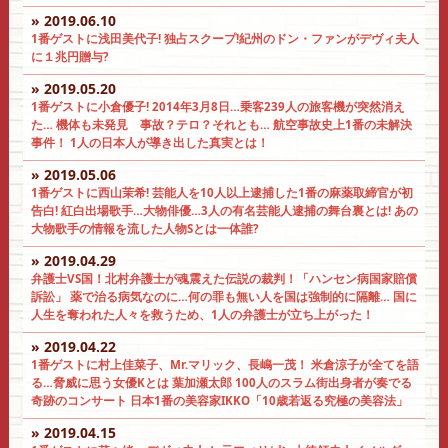
» 2019.06.10
1番ゲストに浅田美代子! 独占スクープ!紀州のドン・ファンがデヴィ夫人
に１兆円贈与?
» 2019.05.20
1番ゲストに小倉優子! 2014年3月8日…乗客239人の旅客機が突然消え
た… 機体も未発見 事故？テロ？それとも… 航空事故史上1番の未解決
事件！ 1人の日本人が導き出した真実とは！
» 2019.05.06
1番ゲストに西山茉希! 芸能人を10人以上逮捕した1番の麻薬取締官が初
告白! 紅白出場歌手…大物俳優…3人の有名芸能人逮捕の舞台裏とは! あの
大物歌手の情報を流した人物Sとは一体誰?
» 2019.04.29
弁護士VS国！北村弁護士が魂震えた伝説の裁判！「ハンセン病国家賠償
訴訟」 薬で治る病気なのに…何の罪も無い人を国は強制的に隔離… 国に
人生を奪われた人々を救うため、1人の弁護士が立ち上がった！
» 2019.04.22
1番ゲストに村上佳菜子、Mr.マリック、長嶋一茂！ 米倉涼子が全てを語
る…脅威に思う女優Kとは 葉加瀬太郎 100人のスラム街出身者が奏でる
奇跡のコンサート 日本1番の美容家IKKO「10歳若返る究極の美容法」
» 2019.04.15