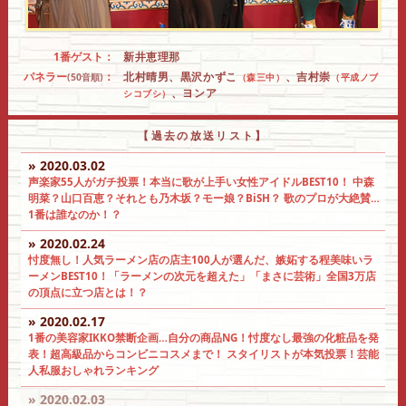
1番ゲスト：
新井恵理那
パネラー
：
北村晴男、黒沢かずこ
、吉村崇
(50音順)
（森三中）
（平成ノブ
、ヨンア
シコブシ）
【過去の放送リスト】
» 2020.03.02
声楽家55人がガチ投票！本当に歌が上手い女性アイドルBEST10！ 中森
明菜？山口百恵？それとも乃木坂？モー娘？BiSH？ 歌のプロが大絶賛…
1番は誰なのか！？
» 2020.02.24
忖度無し！人気ラーメン店の店主100人が選んだ、嫉妬する程美味いラ
ーメンBEST10！「ラーメンの次元を超えた」「まさに芸術」全国3万店
の頂点に立つ店とは！？
» 2020.02.17
1番の美容家IKKO禁断企画…自分の商品NG！忖度なし最強の化粧品を発
表！超高級品からコンビニコスメまで！ スタイリストが本気投票！芸能
人私服おしゃれランキング
» 2020.02.03