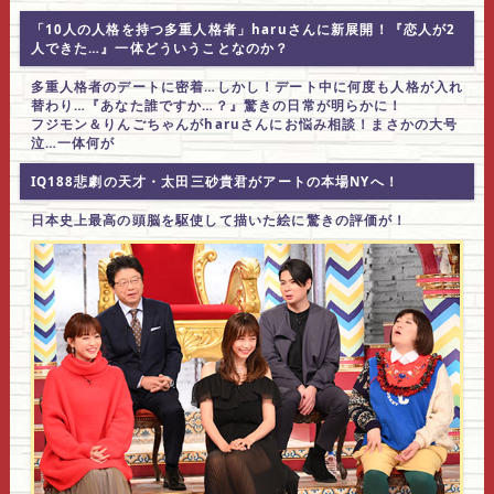
「10人の人格を持つ多重人格者」haruさんに新展開！『恋人が2
人できた…』一体どういうことなのか？
多重人格者のデートに密着…しかし！デート中に何度も人格が入れ
替わり…『あなた誰ですか…？』驚きの日常が明らかに！
フジモン＆りんごちゃんがharuさんにお悩み相談！まさかの大号
泣…一体何が
IQ188悲劇の天才・太田三砂貴君がアートの本場NYへ！
日本史上最高の頭脳を駆使して描いた絵に驚きの評価が！