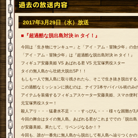
2017年3月29日（水）放送
■『超過酷な脱出島対決 in タイ！』
今回は「生き物にサンキュー」と「アイ・アム・冒険少年」の合体
「アイ・アム・冒険少年」は『超過酷な脱出島対決 in タイ！』
フィギュア安藤美姫 VS あばれる君 VS 元宝塚男役スター
タイの無人島から壮絶大脱出SP！！
もしも一人で無人島に取り残されたら、そこで生き抜き脱出する
この過酷なミッションに挑むのは、ナイフ1本サバイバル術のみ
アイテムを装備するフィギュアスケーター安藤美姫、スマホ便利
元宝塚男役スター！
殺人アリ・・・猛暑水不足・・・すっぴん・・・様々な困難が3
今回の舞台はタイの無人島。あばれる君がこれまででの「脱出島
が安藤美姫。果たして、リベンジなるか！？
今回も、誰が一番先に無人島から脱出して有人島へ辿りつくかの