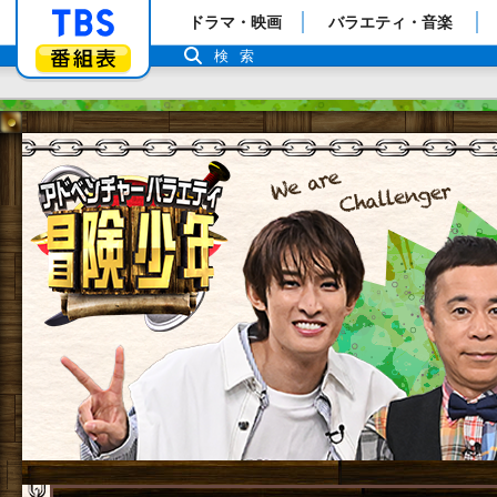
「TBSテレビ」トップページ
ドラマ・映画
バラエティ・音楽
番組表
検索