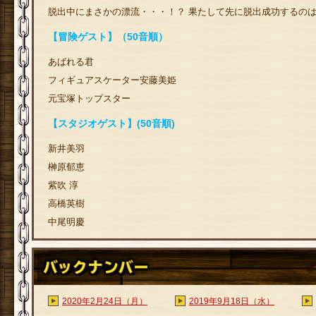
脱出中にまさかの漂流・・・！？ 果たして先に脱出成功するの
【冒険ゲスト】（50音順）
あばれる君
フィギュアスケーター安藤美姫
元宝塚トップスター
【スタジオゲスト】(50音順)
新井美羽
榊原郁恵
紫吹 淳
高橋英樹
中尾明慶
2020年2月24日（月）
2019年9月18日（水）