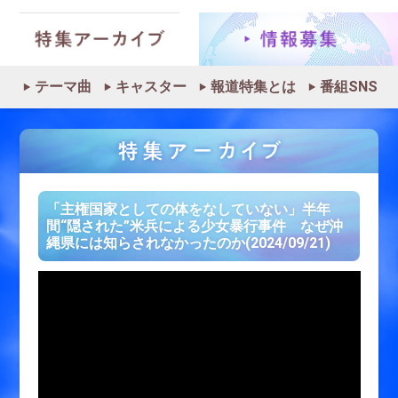
テーマ曲
キャスター
報道特集とは
番組SNS
「主権国家としての体をなしていない」半年
間“隠された”米兵による少女暴行事件 なぜ沖
縄県には知らされなかったのか(2024/09/21)