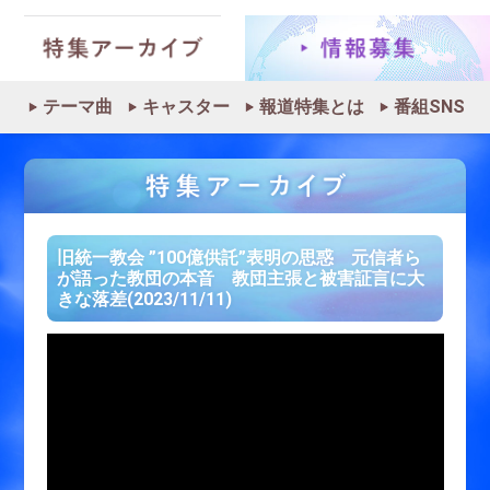
テーマ曲
キャスター
報道特集とは
番組SNS
旧統一教会 ”100億供託”表明の思惑 元信者ら
が語った教団の本音 教団主張と被害証言に大
きな落差(2023/11/11)