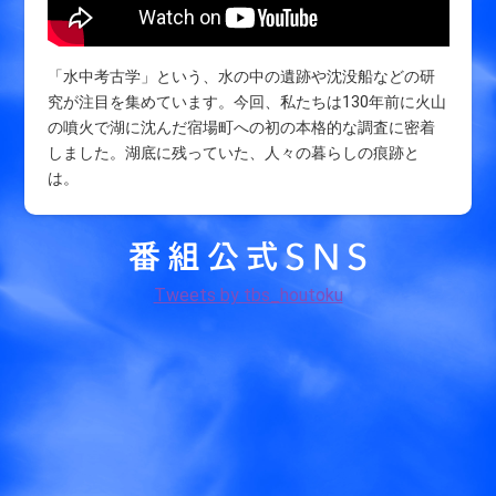
「水中考古学」という、水の中の遺跡や沈没船などの研
究が注目を集めています。今回、私たちは130年前に火山
の噴火で湖に沈んだ宿場町への初の本格的な調査に密着
しました。湖底に残っていた、人々の暮らしの痕跡と
は。
Tweets by tbs_houtoku