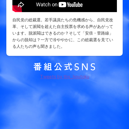
自民党の総裁選。若手議員たちの危機感から、自民党改
革、そして派閥を超えた自主投票を求める声があがって
います。脱派閥はできるのか？そして「安倍・菅路線」
からの脱却は？一方で冷ややかに、この総裁選を見てい
る人たちの声も聞きました。
Tweets by tbs_houtoku