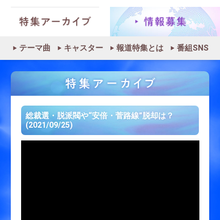
テーマ曲
キャスター
報道特集とは
番組SNS
総裁選・脱派閥や“安倍・菅路線”脱却は？
(2021/09/25)