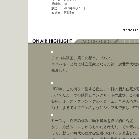
登録年：2001
放送日：2003年06月15日
放送回：第355回
チェコ共和国、第二の都市、ブルノ。
スロバキアと共に独立国家となった第一次世界大戦
発展した。
1930年、この街を一望する丘に、一軒の個人住宅
ルノでただ一つの鉄骨とコンクリートの建物。この住
築家、ミース・ファン・デル・ローエ。全体の構造
わり、まるでオブジェのようにシンプルで美しい空
ミースは、過去の模倣に頼る建築を徹底的に否定。
から、必然的に生まれるものだと考えた。その素材
って、新しい時代の豊かな生活の在り方を提案した