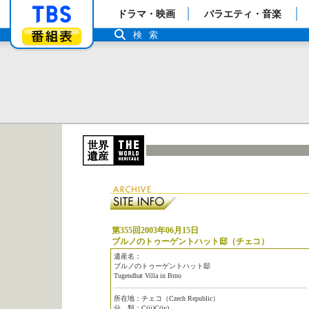
「TBSテレビ」トップページ
ドラマ・映画
バラエティ・音楽
番組表
検索
第355回2003年06月15日
ブルノのトゥーゲントハット邸（チェコ）
遺産名：
ブルノのトゥーゲントハット邸
Tugendhat Villa in Brno
所在地：チェコ（Czech Republic）
分 類：C(ii)C(iv)