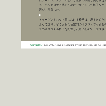
にデザイン。スチールという素材の機能と美しさを
も、バルセロナ万博のためにデザインした椅子など
選び、配置した。
トゥーゲントハット邸における椅子は、座るためだ
よって計算し尽くされた住空間のオブジェでもある
スのオリジナル椅子を配置した時に初めて、完成さ
Copyright(C)
1995-2026, Tokyo Broadcasting System Television, Inc. All Righ