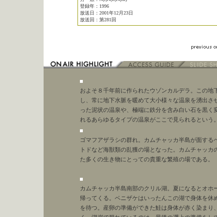
登録年：1996
放送日：2001年12月23日
放送回：第281回
およそ８千年前に作られたウゾンカルデラ。この地下
し、常に地下水脈を暖めて大小様々な温泉を湧出さ
った泥状の温泉や、極端に鉄分を含み白い石を黒く
れるあらゆるタイプの温泉がここで見られるという
ゴマフアザラシの群れ。カムチャッカ半島が面するベ
トドなど海獣類の乱獲の場となった。カムチャッカ
た多くの生き物にとっての貴重な繁殖の場である。
カムチャッカ半島南部のクリル湖。夏になるとオホー
帰ってくる。ベニザケはいったんこの湖で身体を休
を待つ。産卵の準備ができた鮭は身体が赤く染まり