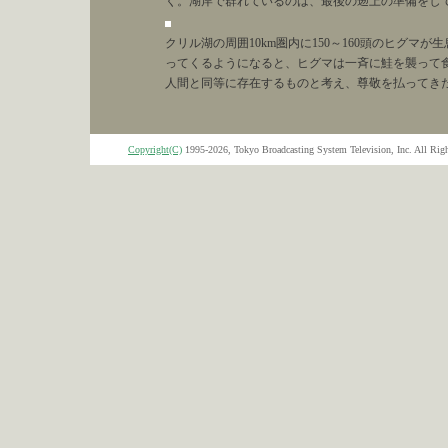
く。湖岸で群れているのは、最後の遡上の準備をし
クリル湖の周囲10km圏内に150～160頭のヒグマ
ってくるようになると、ヒグマは一斉に鮭を襲って
人間と同等に存在するものと考え、尊敬を払ってき
Copyright(C)
1995-2026, Tokyo Broadcasting System Television, Inc. All Righ