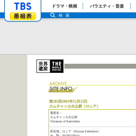
「TBSテレビ」トップページ
ドラマ・映画
バラエティ・音楽
番組表
検索
第281回2001年12月23日
カムチャッカ火山群（ロシア）
遺産名：
カムチャッカ火山群
Volcanoes of Kamchatka
所在地：ロシア（Russian Federation）
分 類：N(i)N(ii)N(iii)