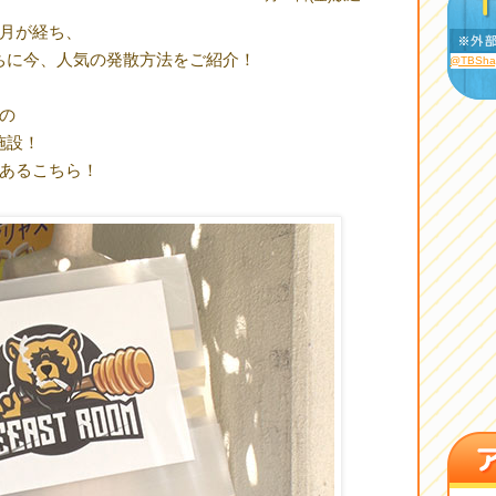
か月が経ち、
ちに今、人気の発散方法をご紹介！
@TBSh
の
施設！
にあるこちら！