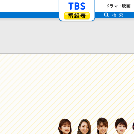
「TBSテレビ」ト
ドラマ・映画
番組表
検索