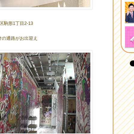
区駒形1丁目2-13
けの通路がお出迎え