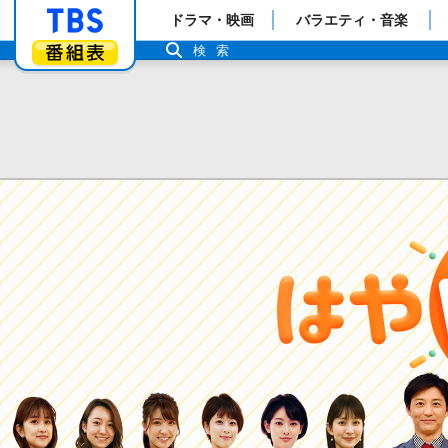
「TBSテレビ」トップページ
ドラマ・映画
バラエティ・音楽
番組表
検索