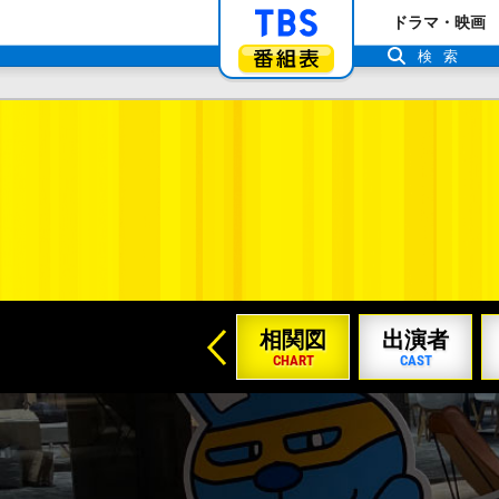
「TBSテレビ」ト
ドラマ・映画
番組表
検索
←
じめに
あらすじ
相関図
出演者