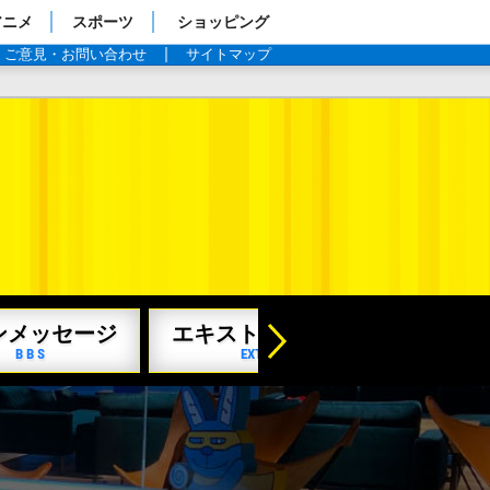
アニメ
スポーツ
ショッピング
ご意見・お問い合わせ
サイトマップ
TBSテレビ：半沢直樹 スピンオフ企画 狙われた半沢直樹の
2020年1月3日(金)よる11時15分
→
ンメッセージ
エキストラ写真館
相関図