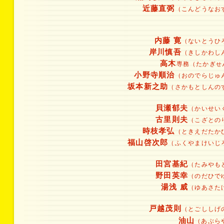
近藤直弼
（こんどうなお
内藤 寛
（ないとうひ
岸川慎吾
（きしかわし
高木
専務（たかぎ
せ
小野寺順治
（おのでらじゅ
坂本新之助
（さかもとしんの
貝瀬郁夫
（かいせい
古里則夫
（こざとの
時枝孝弘
（ときえだたか
福山啓次郎
（ふくやまけいじ
田宮基紀
（たみやも
野田英幸
（のだひで
湯浅 威
（ゆあさた
戸越茂則
（とごししげ
油山
（あぶら