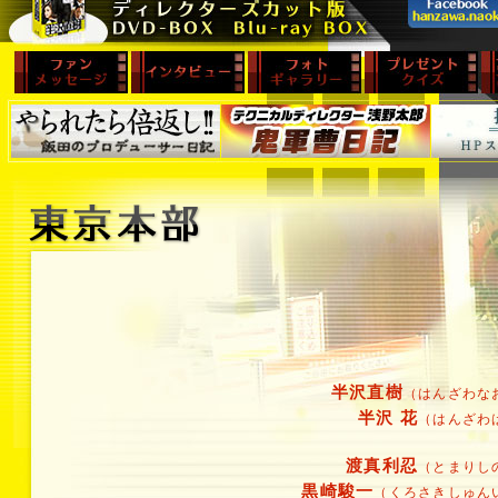
半沢直樹
（はんざわな
半沢 花
（はんざわ
渡真利忍
（とまりし
黒崎駿一
（くろさきしゅん