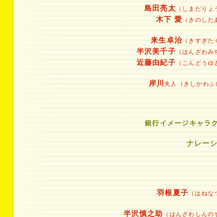
島田亮太
（しまだりょ
木下 愛
（きのした
来生卓治
（きすぎた
半沢美千子
（はんざわみ
近藤由紀子
（こんどうゆ
岸川
夫人（きしかわ
ふ
銀行イメージキャラ
ナレー
羽根夏子
（はねな
半沢慎之助
（はんざわしんの