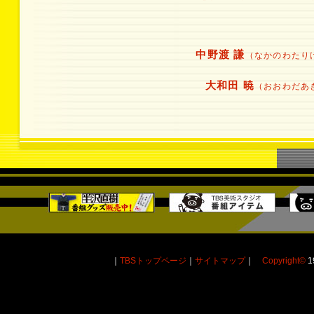
中野渡 謙
（なかのわたり
大和田 暁
（おおわだあ
｜
TBSトップページ
｜
サイトマップ
｜
Copyright
©
1