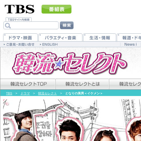
TBS
>
ドラマ
>
韓流セレクト
>
となりの美男＜イケメン＞