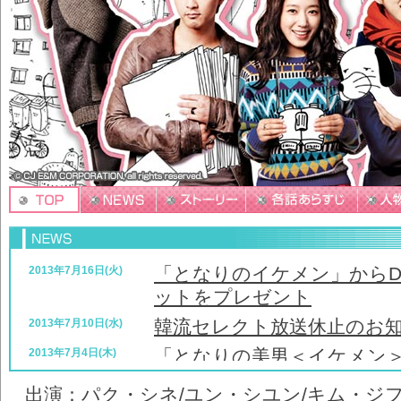
「となりのイケメン」からDVDB
2013年7月16日(火)
ットをプレゼント
韓流セレクト放送休止のお
2013年7月10日(水)
「となりの美男＜イケメン＞」B
2013年7月4日(木)
好評発売中！
出演：パク・シネ/ユン・シユン/キム・ジフ