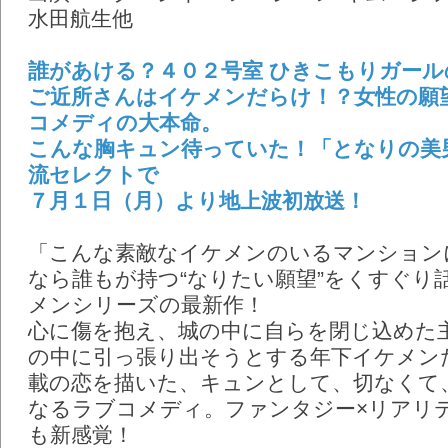
「となりの美男＜イケメン
2013年6月21日(金)
水田航生他
ップしました。
誰があける? 402号室 ひ
2013年6月3日(月)
誰があける？４０２号室 ひきこもりガール
ドア ─ ご近所さんはイケメ
ご近所さんはイケメンだらけ！？女性の願
望を詰め込んだラブコメディ
コメディの大本命。
胸キュン待っていた!「とな
こんな胸キュン待っていた！「となりの美
ン＞」 韓流セレクトで 7月1
流セレクトで
放送!
７月１日（月）より地上波初放送！
「こんな素敵なイケメンのいるマンション
なら誰もが持つ“なりたい願望”をくすぐり
メンシリーズの最新作！
心に傷を抱え、城の中に自らを閉じ込めた
の中に引っ張り出そうとする年下イケメン
載の恋を描いた、キュンとして、切なくて
なるラブコメディ。ファンタジー×リアリ
も新感覚！