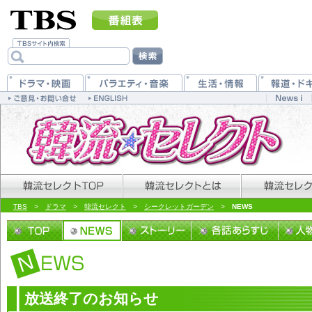
TBS
>
ドラマ
>
韓流セレクト
>
シークレットガーデン
>
NEWS
放送終了のお知らせ