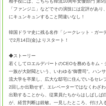
相手役には、こちらも韓流10周年女優部門 第5
「ファンジニ」などでその演技には定評があり
にキュンキュンすること間違いなし！
韓国ドラマ史に残る名作「シークレット・ガー
で2月14日(金)よりスタート！
◆ストーリー
若くしてロエルデパートのCEOを務めるキム・
一族が大財閥という、いわゆる“御曹司”。ハン
流大学を卒業し、広大な邸宅に住んでいるセレ
2回しか出勤せず、エレベーターではなくわざ
出勤することから、従業員たちからはしばしば
が、経営判断は鋭敏。一見したところ、付け入