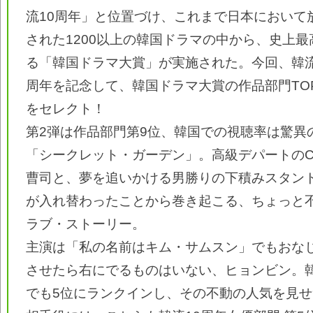
流10周年」と位置づけ、これまで日本において
された1200以上の韓国ドラマの中から、史上
る「韓国ドラマ大賞」が実施された。今回、韓流
周年を記念して、韓国ドラマ大賞の作品部門TO
をセレクト！
第2弾は作品部門第9位、韓国での視聴率は驚異の
「シークレット・ガーデン」。高級デパートのC
曹司と、夢を追いかける男勝りの下積みスタン
が入れ替わったことから巻き起こる、ちょっと
ラブ・ストーリー。
主演は「私の名前はキム・サムスン」でもおな
させたら右にでるものはいない、ヒョンビン。韓
でも5位にランクインし、その不動の人気を見