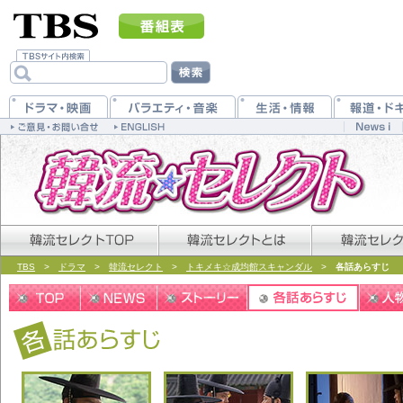
TBS
>
ドラマ
>
韓流セレクト
>
トキメキ☆成均館スキャンダル
>
各話あらすじ