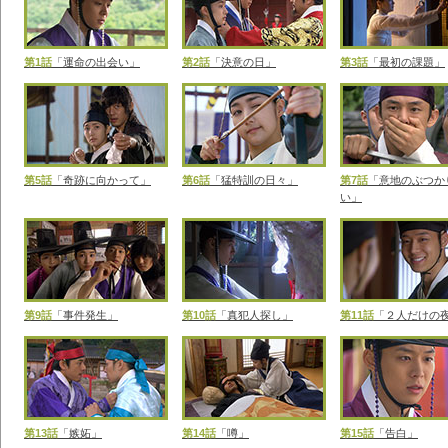
第1話
「運命の出会い」
第2話
「決意の日」
第3話
「最初の課題」
第5話
「奇跡に向かって」
第6話
「猛特訓の日々」
第7話
「意地のぶつか
い」
第9話
「事件発生」
第10話
「真犯人探し」
第11話
「２人だけの
第13話
「嫉妬」
第14話
「噂」
第15話
「告白」