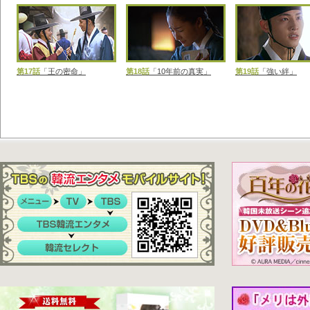
第17話
「王の密命」
第18話
「10年前の真実」
第19話
「強い絆」