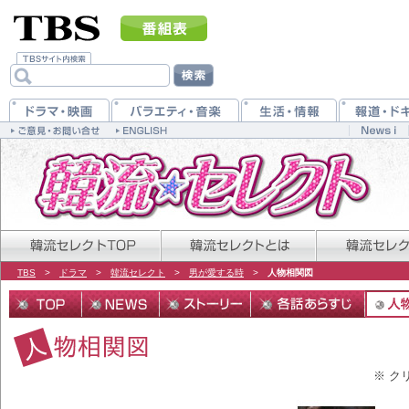
TBS
>
ドラマ
>
韓流セレクト
>
男が愛する時
>
人物相関図
※ ク