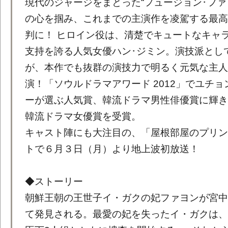
現代のジャージをまとった“フュージョン･ファ
の心を掴み、これまでの主演作を凌駕する最高
判に！ ヒロイン役は、清楚でキュートなキャ
支持を誇る人気女優ハン･ジミン。演技派とし
が、本作でも抜群の演技力で明るく元気な主人
演！「ソウルドラマアワード 2012」でユチ
ーが選ぶ人気賞、韓流ドラマ男性俳優賞に輝き
韓流ドラマ女優賞を受賞。
キャスト陣にも大注目の、「屋根部屋のプリン
トで６月３日（月）より地上波初放送！
◆ストーリー
朝鮮王朝の王世子イ・ガクの妃ファヨンが宮中
て発見される。最愛の妃を失ったイ・ガクは、