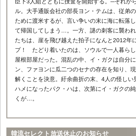
臣下3人組とともに捜査を開始する。─それから
ル。大手通販会社の部長ヨン・テムは、従弟の
ために渡米するが、言い争いの末に海に転落し
て帰国してしまう…。一方、謎の刺客に襲われ
たちは、崖を飛び越えた拍子になんと2012年
プ！ たどり着いたのは、ソウルで一人暮らし
屋根部屋だった。混乱の中、イ・ガクは自分に
ン、ファヨンに瓜二つのセナの存在を知り、現
解くことを決意。紆余曲折の末、4人の怪しい
ハメになったパク・ハは、次第にイ・ガクの純
くが…。
韓流セレクト放送休止のお知らせ