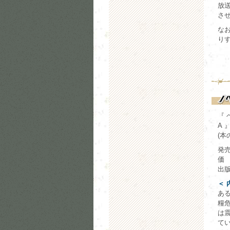
放
さ
な
り
『 
A 
(
発売
価 
出版
＜ 
ある
糧
は
て