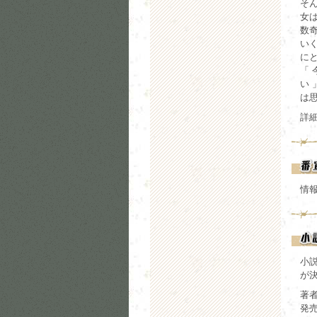
そ
女
数
い
にと
「 
い 
は
詳
情
小説
が
著者
発売