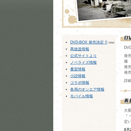
DVD-BOX 発売決定 !!
new
DV
再放送情報
公式サイトより
発売
価 
ノベライズ情報
発売
番宣情報
発売
小説情報
詳
コラボ情報
各局のオンエア情報
モバイル情報
大
『 
定
8月2