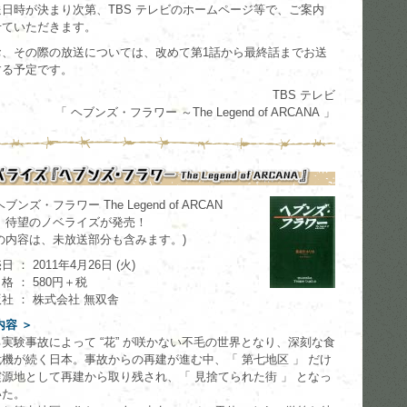
送日時が決まり次第、TBS テレビのホームページ等で、ご案内
せていただきます。
お、その際の放送については、改めて第1話から最終話までお送
する予定です。
TBS テレビ
「 ヘブンズ・フラワー ～The Legend of ARCANA 」
ヘブンズ・フラワー The Legend of ARCAN
』 待望のノベライズが発売！
本の内容は、未放送部分も含みます。)
日 ： 2011年4月26日 (火)
格 ： 580円＋税
社 ： 株式会社 無双舎
内容 ＞
実験事故によって “花” が咲かない不毛の世界となり、深刻な食
危機が続く日本。事故からの再建が進む中、「 第七地区 」 だけ
震源地として再建から取り残され、「 見捨てられた街 」 となっ
いた。