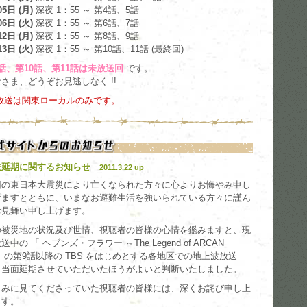
5日 (月)
深夜 1：55 ～ 第4話、5話
6日 (火)
深夜 1：55 ～ 第6話、7話
2日 (月)
深夜 1：55 ～ 第8話、9話
3日 (火)
深夜 1：55 ～ 第10話、11話 (最終回)
話、第10話、第11話は未放送回
です。
さま、どうぞお見逃しなく !!
放送は関東ローカルのみです。
送延期に関するお知らせ
2011.3.22 up
回の東日本大震災により亡くなられた方々に心よりお悔やみ申し
げますとともに、いまなお避難生活を強いられている方々に謹ん
お見舞い申し上げます。
の被災地の状況及び世情、視聴者の皆様の心情を鑑みますと、現
送中の 「 ヘブンズ・フラワー ～The Legend of ARCAN
」 の第9話以降の TBS をはじめとする各地区での地上波放送
、当面延期させていただいたほうがよいと判断いたしました。
しみに見てくださっていた視聴者の皆様には、深くお詫び申し上
ます。