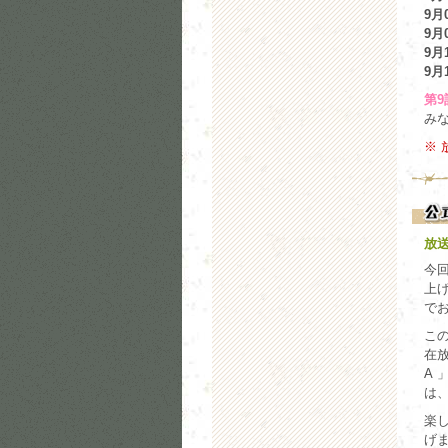
9月0
9月0
9月1
9月1
第9
みな
※
放
今
上
で
こ
在放
A 
は
楽
げ