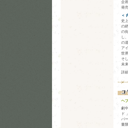
企画
発売
＜ 
史上
の
の街
し、
の
ア
世
そ
未
詳
ヘブ
劇
ド
バ
量