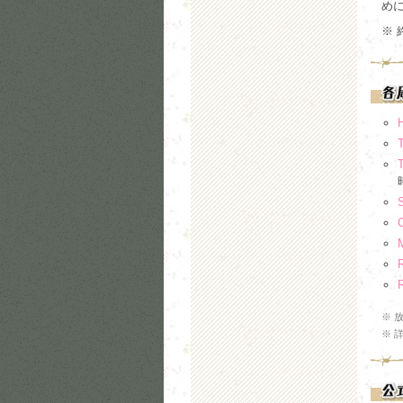
めに 
※ 
※
※