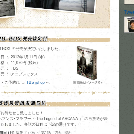
Twe
D-BOX の発売が決定いたしました。
日 ： 2012年1月11日 (水)
格 ： 11,970円 (税込)
元 ： TBS
元 ： アニプレックス
細・ご予約は →
TBS ishop
へ
変お待たせし致しました！
ヘブンズ･フラワー ～The Legend of ARCANA 』 の再放送が決
いたしました。各話の日程は下記の通りです。
9日 (月)
深夜 2：05 ～ 第1話、2話、3話