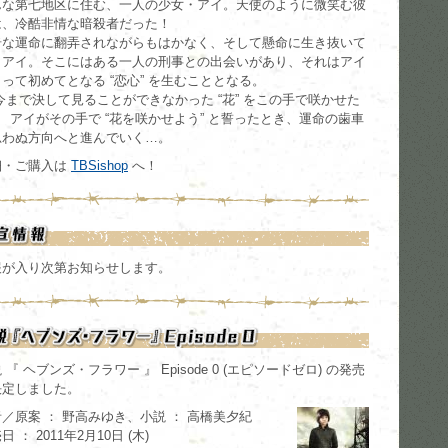
んな第七地区に住む、一人の少女・アイ。天使のように微笑む彼
は、冷酷非情な暗殺者だった！
奇な運命に翻弄されながらもはかなく、そして懸命に生き抜いて
くアイ。そこにはある一人の刑事との出会いがあり、それはアイ
って初めてとなる “恋心” を生むこととなる。
今まで決して見ることができなかった “花” をこの手で咲かせた
」 アイがその手で “花を咲かせよう” と誓ったとき、運命の歯車
思わぬ方向へと進んでいく…。
細・ご購入は
TBSishop
へ！
報が入り次第お知らせします。
 『 ヘブンズ・フラワー 』 Episode 0 (エピソードゼロ) の発売
決定しました。
／原案 ： 野高みゆき、小説 ： 高橋美夕紀
日 ： 2011年2月10日 (木)