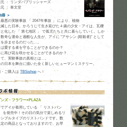
元 ： リンダパブリッシャーズ
元 ： 泰文堂
内容 ＞
最悪の実験事故 「 2047年事故 」 により、植物
絶滅した日本。かろうじて生き延びた４歳の少女・アイは、瓦礫
と化した 「 第七地区 」 で孤児たちと共に暮らしていく。しか
数奇な運命と過酷な人生が、アイに “アサシン (暗殺者)” として
道を歩ませるのだった…。
イは愛する者を守ることができるのか？
界に再び花を咲かせることができるのか？
して、実験事故の真相とは…。
来の日本を舞台に描いた全く新しいヒューマンミステリー。
細・ご購入は
TBSishop
へ！
ンズ・フラワー×PLAZA
中でアイが着用している 「 リストバン
 」 を発売中！その日の気分で楽しめるリ
ーシブルタイプのリストバンドです。数
限定の商品となっておりますので、お早