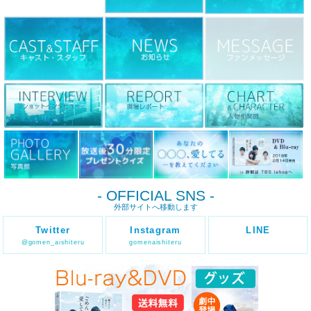
- OFFICIAL SNS -
外部サイトへ移動します
Twitter
Instagram
LINE
@gomen_aishiteru
gomenaishiteru