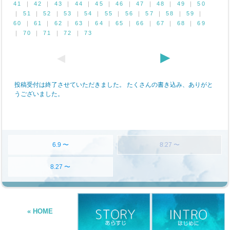
6.9 〜
8.27 〜
8.27 〜
« HOME