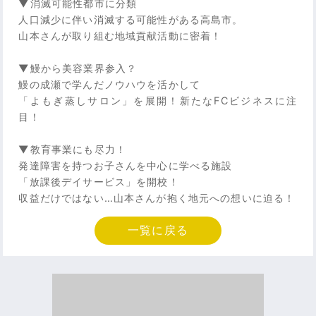
▼消滅可能性都市に分類
人口減少に伴い消滅する可能性がある高島市。
山本さんが取り組む地域貢献活動に密着！
▼鰻から美容業界参入？
鰻の成瀬で学んだノウハウを活かして
「よもぎ蒸しサロン」を展開！新たなFCビジネスに注
目！
▼教育事業にも尽力！
発達障害を持つお子さんを中心に学べる施設
「放課後デイサービス」を開校！
収益だけではない…山本さんが抱く地元への想いに迫る！
一覧に戻る