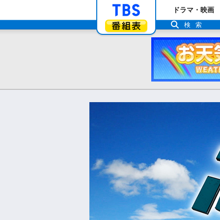
「TBSテレビ」ト
ドラマ・映画
番組表
検索