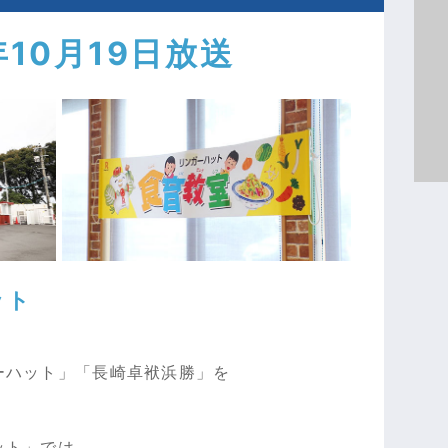
年10月19日放送
ット
ーハット」「長崎卓袱浜勝」を
ット」では