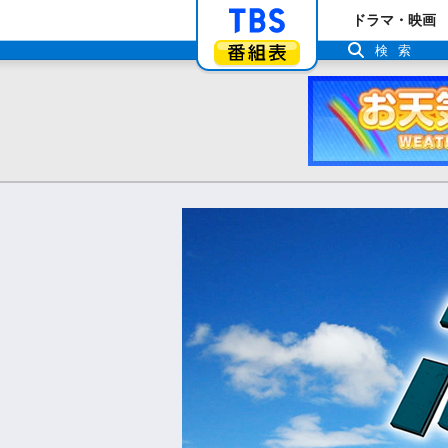
「TBSテレビ」ト
ドラマ・映画
番組表
検索