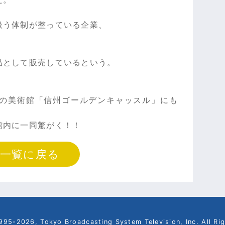
扱う体制が整っている企業、
品として販売しているという。
県の美術館「信州ゴールデンキャッスル」にも
館内に一同驚がく！！
一覧に戻る
995-2026, Tokyo Broadcasting System Television, Inc. All Ri