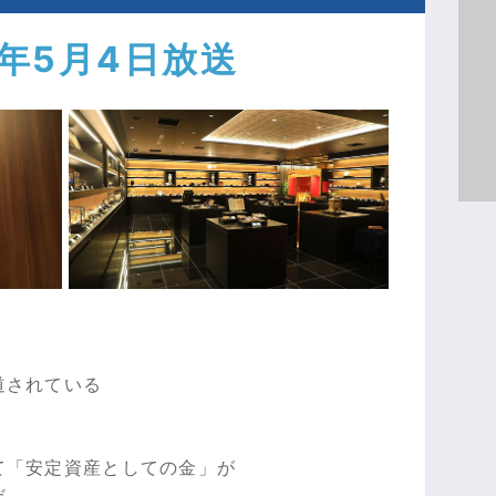
2年5月4日放送
道されている
て「安定資産としての金」が
だ。