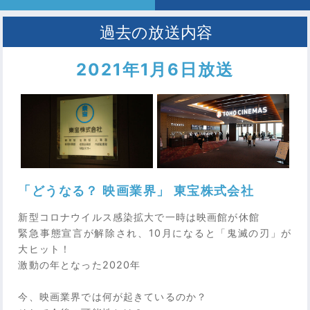
2021年1月6日放送
「どうなる？ 映画業界」 東宝株式会社
新型コロナウイルス感染拡大で一時は映画館が休館
緊急事態宣言が解除され、10月になると「鬼滅の刃」が
大ヒット！
激動の年となった2020年
今、映画業界では何が起きているのか？