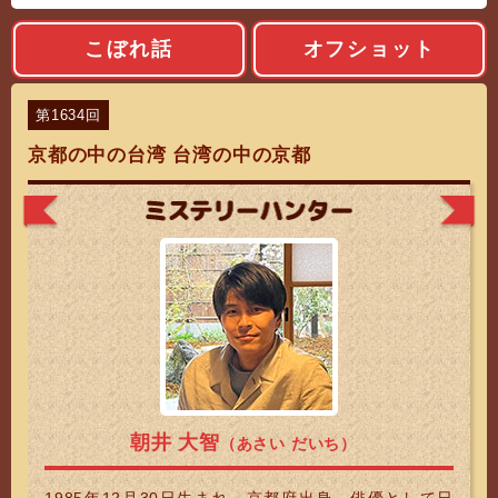
こぼれ話
オフショット
第1634回
京都の中の台湾 台湾の中の京都
ミステリーハ
朝井 大智
（あさい だいち）
1985年12月30日生まれ。京都府出身。俳優として日