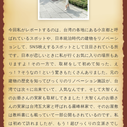
今回私がレポートするのは、台湾の各地にある小京都と呼
ばれているスポットや、日本統治時代の建物をリノベーシ
ョンして、SNS映えするスポットとして注目されている所
です。日本が恋しいときに私が行くお気に入りの場所もあ
りますよ！その一方で、取材をして初めて知った、え
っ！？そうなの！という驚きもたくさんありました。元の
建物の歴史を知ってびっくりのリノベーション施設が、台
湾では次々に出来ていて、人気なんです。そして大智くん
のお爺さんの実家も取材してきました！大智くんのお爺さ
んの実家は台湾五大家と呼ばれる霧峰林家で、そのお屋敷
は教科書にも載っていて一部公開もされているのです。私
は初めて訪れましたが、もう！超びっくりの立派さでし