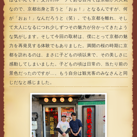
なので、京都出身と言うと「おぉ！」となるんですが、何
が「おぉ！」なんだろうと（笑）。でも京都を離れ、そし
て大人になるにつれ少しずつその魅力が分かってきたよう
な気がします。そして今回の取材は、僕にとって京都の魅
力を再発見する体験でもありました。満開の桜の時期に京
都を訪れるのは、まさに子どもの頃以来で、その美しさに
感動してしまいました。子どもの頃は日常の、当たり前の
景色だったのですが…、もう自分は観光客のみなさんと同
じだなと感じました。