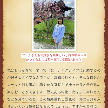
アンナさんも大好きな場所という西本願寺広場
かつて台北には西本願寺の別院があった
私はせっかちで、早口で（笑）、アクティブに行動するの
が好きなタイプなんですが、京都に行くと、そんな自分が
ス〜ッと影を潜め、穏やかな気持ちでゆったりと景色眺め
楽しむことができます。歴史ある建物、街を歩く舞妓さん
などを見ていると、この情緒溢れる景色の一部に自分も入
りたいという気分になるんでしょうね。ですから台湾に小