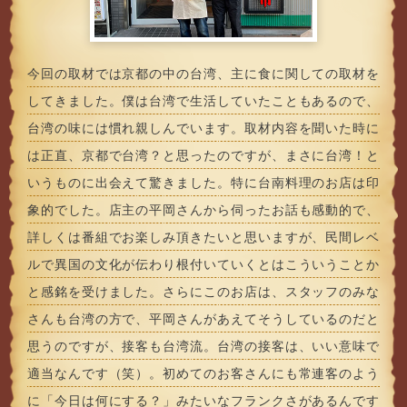
今回の取材では京都の中の台湾、主に食に関しての取材を
してきました。僕は台湾で生活していたこともあるので、
台湾の味には慣れ親しんでいます。取材内容を聞いた時に
は正直、京都で台湾？と思ったのですが、まさに台湾！と
いうものに出会えて驚きました。特に台南料理のお店は印
象的でした。店主の平岡さんから伺ったお話も感動的で、
詳しくは番組でお楽しみ頂きたいと思いますが、民間レベ
ルで異国の文化が伝わり根付いていくとはこういうことか
と感銘を受けました。さらにこのお店は、スタッフのみな
さんも台湾の方で、平岡さんがあえてそうしているのだと
思うのですが、接客も台湾流。台湾の接客は、いい意味で
適当なんです（笑）。初めてのお客さんにも常連客のよう
に「今日は何にする？」みたいなフランクさがあるんです