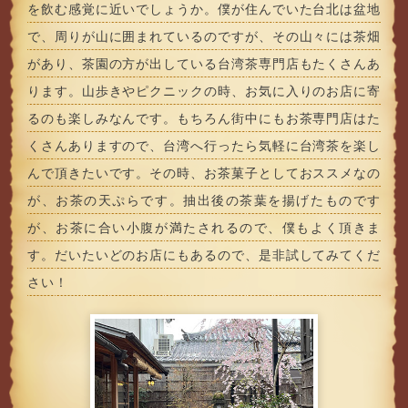
を飲む感覚に近いでしょうか。僕が住んでいた台北は盆地
で、周りが山に囲まれているのですが、その山々には茶畑
があり、茶園の方が出している台湾茶専門店もたくさんあ
ります。山歩きやピクニックの時、お気に入りのお店に寄
るのも楽しみなんです。もちろん街中にもお茶専門店はた
くさんありますので、台湾へ行ったら気軽に台湾茶を楽し
んで頂きたいです。その時、お茶菓子としておススメなの
が、お茶の天ぷらです。抽出後の茶葉を揚げたものです
が、お茶に合い小腹が満たされるので、僕もよく頂きま
す。だいたいどのお店にもあるので、是非試してみてくだ
さい！