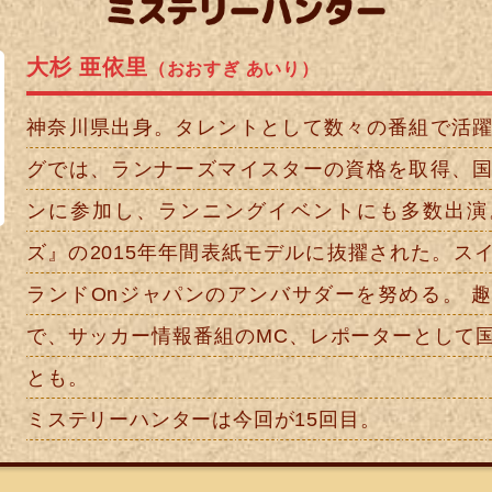
ミステリ
大杉 亜依里
（おおすぎ あいり）
神奈川県出身。タレントとして数々の番組で活
グでは、ランナーズマイスターの資格を取得、
ンに参加し、ランニングイベントにも多数出演
ズ』の2015年年間表紙モデルに抜擢された。ス
ランドOnジャパンのアンバサダーを努める。 
で、サッカー情報番組のMC、レポーターとして
とも。
ミステリーハンターは今回が15回目。