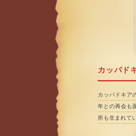
カッパド
カッパドキア
年との再会も
所も生まれて