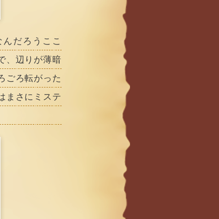
なんだろうここ
で、辺りが薄暗
ろごろ転がった
はまさにミステ