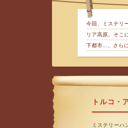
今回、ミステリ
リア高原。そこに
下都市…、さら
トルコ・
ミステリーハ