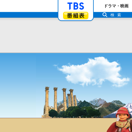
「TBSテレビ」ト
ドラマ・映画
番組表
検索