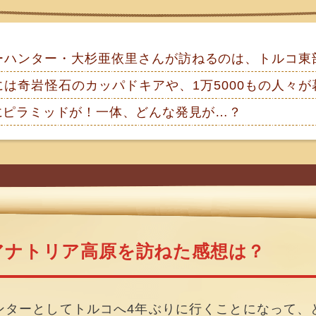
ーハンター・大杉亜依里さんが訪ねるのは、トルコ東
は奇岩怪石のカッパドキアや、1万5000もの人々
にピラミッドが！一体、どんな発見が…？
アナトリア高原を訪ねた感想は？
ンターとしてトルコへ4年ぶりに行くことになって、