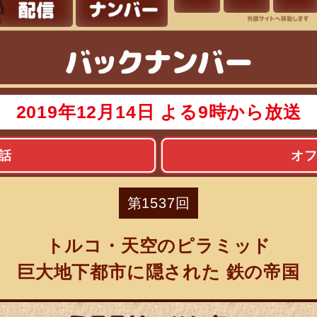
バ
2019年12月14日 よる9時から放送
話
オ
第1537回
トルコ・天空のピラミッド
巨大地下都市に隠された 鉄の帝国