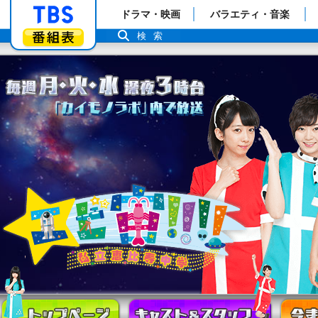
「TBSテレビ」トップページ
ドラマ・映画
バラエティ・音楽
番組表
検索
トップページ
キャスト