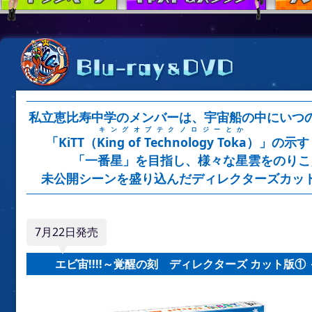
ブルーレ
私立恵比寿中学のメンバーは、宇宙船の中にいつ
キングオブテクノロジーとか
「KiTT（
King of Technology Toka
）」の示す
「一番星」を目指し、様々な星雲をのりこ
未公開シーンを盛り込んだディレクターズカッ
7月22日発売
エビ宙!!!!～覚醒の刻 ディレクターズ カット版① 