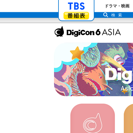
「TBSテレビ」ト
ドラマ・映画
番組表
検索