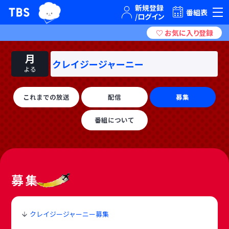
TBSグループキャラクター『ワクティ』
TBSテレビ｜ときめくときを。
番組表
月
クレイジージャーニー
よる
これまでの放送
配信
募集
番組について
募集
クレイジージャーニー募集