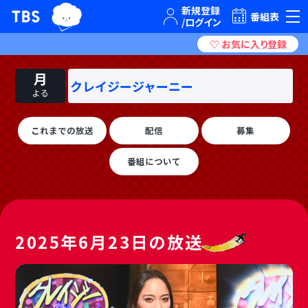
TBSグループキャラクター『ワクティ』
TBSテレビ｜ときめくときを。
番組表
月
クレイジージャーニー
よる
これまでの放送
配信
募集
番組について
2025年6月23日の放送