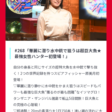
#268「華麗に潜り水中銃で狙うは超巨大魚★
最強女性ハンター初登場！」
自分の身長と同じサイズの超特大魚を水中銃で撃ち抜
く！2つの世界記録を持つスピアフィッシャー原美月初
登場！
▽華麗に潜り静かに水中銃をかまえ狙うはスピードもパ
ワーも最強な巨大魚“獲るのが最も困難”なイソマグロ！
タンザニア・ザンジバル諸島で船上5日間旅！巨大魚と
の究極の心理戦！
▽超過酷！20mの素潜りを1日150本！速い潮の流れに大