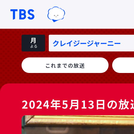
TBSグループキャラクター『ワクテ
TBSテレビ｜ときめくときを。
月
クレイジージャーニー
よる
これまでの放送
2024年5月13日の放