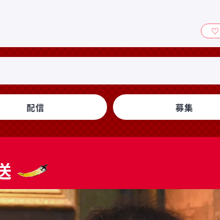
ィ』
配信
募集
送