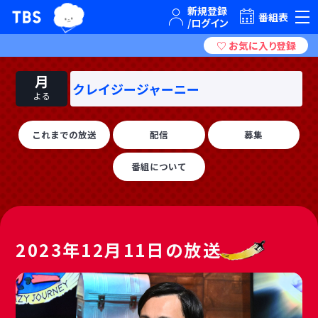
TBSテレビ｜ときめくときを。
番組表
月
クレイジージャーニー
よる
これまでの放送
配信
募集
番組について
2023年12月11日の放送