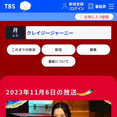
TBSグループキャラクター『ワクティ』
TBSテレビ｜ときめくときを。
番組表
月
クレイジージャーニー
よる
これまでの放送
配信
募集
番組について
2023年11月6日の放送